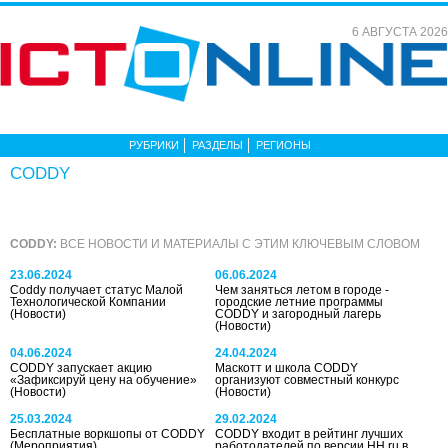
6 АВГУСТА 2026
РУБРИКИ
РАЗДЕЛЫ
РЕГИОНЫ
CODDY
CODDY:
ВСЕ НОВОСТИ И МАТЕРИАЛЫ С ЭТИМ КЛЮЧЕВЫМ СЛОВОМ
23.06.2024
06.06.2024
Coddy получает статус Малой
Чем заняться летом в городе -
Технологической Компании
городские летние программы
(Новости)
CODDY и загородный лагерь
(Новости)
04.06.2024
24.04.2024
CODDY запускает акцию
Маскотт и школа CODDY
«Зафиксируй цену на обучение»
организуют совместный конкурс
(Новости)
(Новости)
25.03.2024
29.02.2024
Бесплатные воркшопы от CODDY
CODDY входит в рейтинг лучших
(Мероприятия)
работодателей по версии HH.ru в