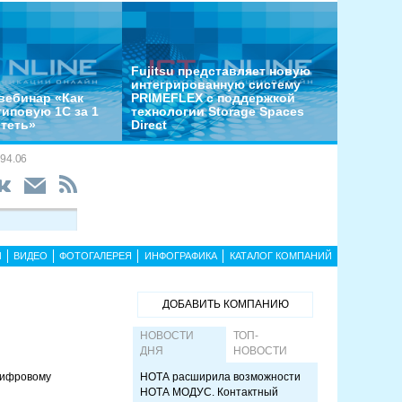
Fujitsu представляет новую
интегрированную систему
вебинар «Как
PRIMEFLEX с поддержкой
типовую 1С за 1
технологии Storage Spaces
отеть»
Direct
94.06
Ы
ВИДЕО
ФОТОГАЛЕРЕЯ
ИНФОГРАФИКА
КАТАЛОГ КОМПАНИЙ
ДОБАВИТЬ КОМПАНИЮ
НОВОСТИ
ТОП-
ДНЯ
НОВОСТИ
цифровому
НОТА расширила возможности
НОТА МОДУС. Контактный