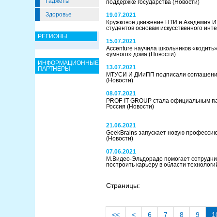
Гаджеты
поддержке государства
(Новости)
Здоровье
19.07.2021
Кружковое движение НТИ и Академия И
студентов основам искусственного инт
РЕГИОНЫ
15.07.2021
Accenture научила школьников «кодить
«умного» дома
(Новости)
ИНФОРМАЦИОННЫЕ
13.07.2021
ПАРТНЕРЫ
МТУСИ И ДИиПП подписали соглашение
(Новости)
08.07.2021
PROF-IT GROUP стала официальным п
Россия
(Новости)
21.06.2021
GeekBrains запускает новую профессию
(Новости)
07.06.2021
М.Видео-Эльдорадо помогает сотрудни
построить карьеру в области технолог
Страницы:
<<
<
6
7
8
9
1