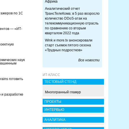
Африка
Аналитический отчет
тажеров по 1С
ТрансТелеКома: в 5 раз возросло
количество DDoS-атак на
телекоммуникационную отрасль
по сравнению со вторым
дентов — «ИТ-
кварталом 2022 года
Wink и more.tv анонсировали
роектную
старт съемок пятого сезона
«Трудных подростков»
номических наук
Все новости
 машинным
ИТ-КЛАСС
Brains готовить
ТЕСТОВЫЙ СТЕНД
Многогранный гламур
 и разработке
ПРОЕКТЫ
ИНТЕРВЬЮ
АНАЛИТИКА