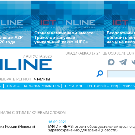
Станем чемпионами вместе:
Бесплатный 
лучшим A2P
Триколор запускает
обновить не
20 года
уникальный пакет «UFC»
час и не всп
ВЛАДИКАВКАЗ
17.2
°
ЦБ
USD 81.41 EUR 
7 АВГУСТА 2026
ВЫБРАТЬ РЕГИОН
> Релизы
Ы
IT КЛАСС
КОЛОНКА РЕДАКТОРА
IT РЕЙТИНГ
ТЕСТОВЫЙ СТЕНД
РЕЛИЗ
РИАЛЫ С ЭТИМ КЛЮЧЕВЫМ СЛОВОМ
16.09.2021
шиз России
(Новости)
МФТИ и НБМЗ готовят образовательный курс по 
здравоохранению для врачей
(Новости)