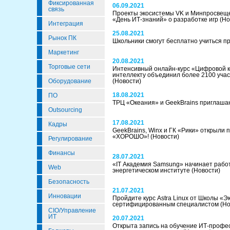
Фиксированная
06.09.2021
связь
Проекты экосистемы VK и Минпросвеще
«День ИТ-знаний» о разработке игр
(Но
Интеграция
25.08.2021
Рынок ПК
Школьники смогут бесплатно учиться 
Маркетинг
20.08.2021
Торговые сети
Интенсивный онлайн-курс «Цифровой к
интеллекту объединил более 2100 учас
Оборудование
(Новости)
18.08.2021
ПО
ТРЦ «Океания» и GeekBrains приглашаю
Outsourcing
17.08.2021
Кадры
GeekBrains, Winx и ГК «Рики» открыли 
«ХОРОШО»!
(Новости)
Регулирование
Финансы
28.07.2021
«IT Академия Samsung» начинает работ
Web
энергетическом институте
(Новости)
Безопасность
21.07.2021
Инновации
Пройдите курс Astra Linux от Школы «Э
сертифицированным специалистом
(Но
CIO/Управление
ИТ
20.07.2021
Открыта запись на обучение ИТ-профе