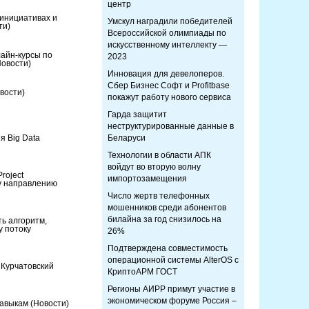
центр
инициативах и
Умскул наградили победителей
ти)
Всероссийской олимпиады по
искусственному интеллекту —
лайн-курсы по
2023
Новости)
Инновация для девелоперов.
Сбер Бизнес Софт и Profitbase
вости)
покажут работу нового сервиса
Гарда защитит
неструктурированные данные в
я Big Data
Беларуси
Технологии в области АПК
войдут во вторую волну
roject
импортозамещения
у направлению
Число жертв телефонных
мошенников среди абонентов
билайна за год снизилось на
ь алгоритм,
 потоку
26%
Подтверждена совместимость
операционной системы AlterOS с
«Курчатовский
КриптоАРМ ГОСТ
Регионы АИРР примут участие в
экономическом форуме Россия –
навыкам
(Новости)