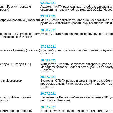
02.09.2021
ния России проведут
Академия АйТи рассказывает о образовательных 
вости)
стратегии в новом учебном году 2021/2022
(Новос
23.08.2021
программированию
(Новости)
Mail.ru Group открывает набор на бесплатные он
ручному и автоматизированному тестированию
(
20.08.2021
ентавр» по искусственному
Syssoft и PluralSight начинают сотрудничество
(Но
тников по всей России
17.08.2021
т всех в IT-школу
(Новости)
Идет набор на третью волну бесплатного обучени
(Новости)
16.08.2021
первую IT-школу в ТРЦ
«Диджитал Дизайн» запускает авторский курс по P
Management после более 9 лет обучения по этом
(Новости)
28.07.2021
у в Московском
Эксперты СПбГУ помогли школьникам разработат
предсказывающий стоимость акций по новостному
(Новости)
20.07.2021
ксперт БФТ» – станьте
Школьник из Верево побывал на практике в НИЦ 
вости)
институт»
(Новости)
20.07.2021
ссиям при финансовой
Neoflex обучит воспитанников детских домов ИТ-