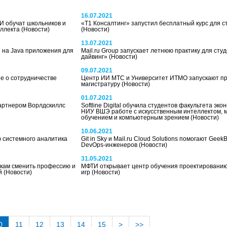
16.07.2021
И обучат школьников и
«Т1 Консалтинг» запустил бесплатный курс для с
еллекта
(Новости)
(Новости)
13.07.2021
» на Java приложения для
Mail.ru Group запускает летнюю практику для сту
дайвинг»
(Новости)
09.07.2021
 о сотрудничестве
Центр ИИ МТС и Университет ИТМО запускают п
магистратуру
(Новости)
01.07.2021
артнером Ворлдскиллс
Softline Digital обучила студентов факультета эко
НИУ ВШЭ работе с искусственным интеллектом,
обучением и компьютерным зрением
(Новости)
10.06.2021
 системного аналитика
Git in Sky и Mail.ru Cloud Solutions помогают Geek
DevOps-инженеров
(Новости)
31.05.2021
кам сменить профессию и
МФТИ открывает центр обучения проектированию
ий
(Новости)
игр
(Новости)
0
11
12
13
14
15
>
>>