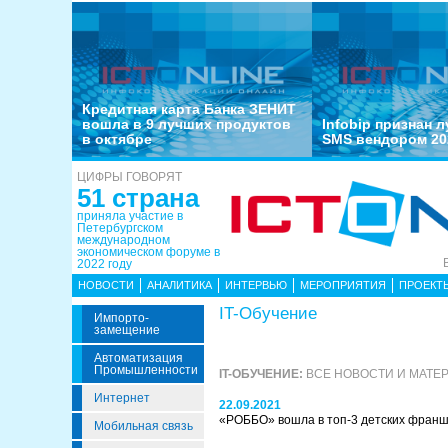
Кредитная карта Банка ЗЕНИТ
вошла в 9 лучших продуктов
Infobip признан 
в октябре
SMS вендором 20
ЦИФРЫ ГОВОРЯТ
51 страна
приняла участие в
Петербургском
международном
экономическом форуме в
2022 году
НОВОСТИ
АНАЛИТИКА
ИНТЕРВЬЮ
МЕРОПРИЯТИЯ
ПРОЕКТ
IT-Обучение
Импорто­
Замещение
Автоматизация
Промышленности
IT-ОБУЧЕНИЕ:
ВСЕ НОВОСТИ И МАТЕ
Интернет
22.09.2021
«РОББО» вошла в топ-3 детских фран
Мобильная связь