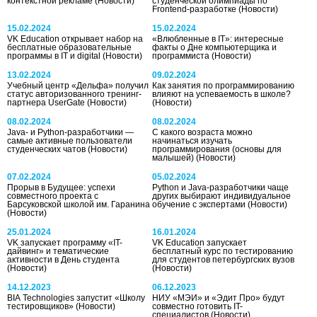
контекстной рекламе
(Новости)
студенческой олимпиады по
Frontend-разработке
(Новости)
15.02.2024
15.02.2024
VK Education открывает набор на
«Влюбленные в IT»: интересные
бесплатные образовательные
факты о Дне компьютерщика и
программы в IT и digital
(Новости)
программиста
(Новости)
13.02.2024
09.02.2024
Учебный центр «Дельфа» получил
Как занятия по программированию
статус авторизованного тренинг-
влияют на успеваемость в школе?
партнера UserGate
(Новости)
(Новости)
08.02.2024
08.02.2024
Java- и Python-разработчики —
С какого возраста можно
самые активные пользователи
начинаться изучать
студенческих чатов
(Новости)
программирования (основы для
малышей)
(Новости)
07.02.2024
05.02.2024
Прорыв в Будущее: успехи
Python и Java-разработчики чаще
совместного проекта с
других выбирают индивидуальное
Барсуковской школой им. Гаранина
обучение с экспертами
(Новости)
(Новости)
25.01.2024
16.01.2024
VK запускает программу «IT-
VK Education запускает
дайвинг» и тематические
бесплатный курс по тестированию
активности в День студента
для студентов петербургских вузов
(Новости)
(Новости)
14.12.2023
06.12.2023
BIA Technologies запустит «Школу
НИУ «МЭИ» и «Эдит Про» будут
тестировщиков»
(Новости)
совместно готовить IT-
специалистов
(Новости)