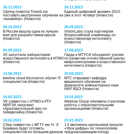
20.11.2023
20.11.2023
iSpring помогла TravelLine
Единый цифровой экзамен 2023:
поставить внутреннее обучение на
уже в этот четверг
(Новости)
«конвейер»
(Новости)
09.10.2023
26.09.2023
В России вышла одна из лучших
VisionLabs стала партнёром
книг для разработчиков курсов
Всероссийской олимпиады по
(Новости)
искусственному интеллекту
(Новости)
05.09.2023
17.08.2023
Х5 запустила лабораторию
Гарда и МТУСИ объединят усилия
искусственного интеллекта в ИТМО
по развитию отечественной школы
(Новости)
микроэлектроники и искусственного
интеллекта
(Новости)
14.08.2023
20.06.2023
beeline cloud бесплатно обучит IT-
МТС открывает кафедру
специалистов
(Новости)
машинного обучения на
факультете компьютерных наук
НИУ ВШЭ
(Новости)
16.02.2023
14.02.2023
VK совместно с ИТМО и РТУ
Webinar Group обновила стратегию
МИРЭА запускает
работы с образовательными
образовательный курс по
организациями
(Новости)
геймдизайну
(Новости)
10.02.2023
23.01.2023
Сбер совместно с МГТУ им. Н. Э.
1,5 миллиона школьников прошли
Баумана будут готовить
«Урок цифры» по технологиям,
специалистов по большим данным
предсказывающим погоду