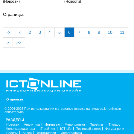
(Новости)
(Новости)
Страницы:
<<
<
2
3
4
5
6
7
8
9
10
11
>
>>
О проекте
© 2004-2026 При использовании материалов ссылка на releases.ict-online.ru
обязательна
РАЗДЕЛЫ
Новости
Аналитика
Интервью
Мероприятия
Проекты
IT класс
Колонка редактора
IT рейтинг
ICT Life
Тестовый стенд
Фигура речи
Релизы
Видео
Фотогалерея
Инфографика