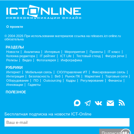
О проекте
© 2004-2026 При использовании материалов ссылка на releases.ict-online.ru
обязательна
РАЗДЕЛЫ
Новости
Аналитика
Интервью
Мероприятия
Проекты
IT класс
Колонка редактора
IT рейтинг
ICT Life
Тестовый стенд
Фигура речи
Релизы
Видео
Фотогалерея
Инфографика
РУБРИКИ
Интернет
Мобильная связь
CIO/Управление ИТ
Фиксированная связь
Интеграция
Безопасность
Веб
Рынок ПК
Маркетинг
Торговые сети
Оборудование
ПО
Outsourcing
Кадры
Регулирование
Финансы
Инновации
Гаджеты
ПОЛЕЗНОЕ
Бесплатная подписка на новости ICT-Online