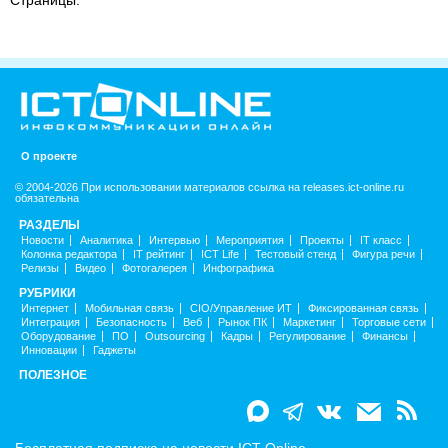
Страницы:
О проекте
© 2004-2026 При использовании материалов ссылка на releases.ict-online.ru
обязательна
РАЗДЕЛЫ
Новости
Аналитика
Интервью
Мероприятия
Проекты
IT класс
Колонка редактора
IT рейтинг
ICT Life
Тестовый стенд
Фигура речи
Релизы
Видео
Фотогалерея
Инфографика
РУБРИКИ
Интернет
Мобильная связь
CIO/Управление ИТ
Фиксированная связь
Интеграция
Безопасность
Веб
Рынок ПК
Маркетинг
Торговые сети
Оборудование
ПО
Outsourcing
Кадры
Регулирование
Финансы
Инновации
Гаджеты
ПОЛЕЗНОЕ