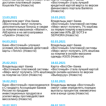
доступен платёжный сервис
«Восточный» стала лучшей
Кошелёк Pay
(Новости)
кредитной картой марта по версии
финансового портала Bankiros
(Новости)
13.03.2021
10.03.2021
Держатели карт Visa банка
Владельцы карт банка
«Восточный» могут получить
«Восточный» платежной системы
дополнительные бонусы и скидки
«Мир» могут получить 7% кэшбэка
за покупки в магазинах «Магнит»,
за первую покупку в магазинах
AliExpress и на автозаправках
косметики ИЛЬ ДЕ БОТЭ и
«Лукойл»
(Новости)
SEPHORA
(Новости)
04.03.2021
02.03.2021
Банк «Восточный» улучшил
Владельцы карт банка
условия обслуживания дебетовой
«Восточный» платежной системы
карты «Тепло»
(Новости)
«Мир» могут получить 10% кешбэка
за покупки в онлайн-магазине
одежды ASOS
(Новости)
25.02.2021
18.02.2021
Владельцы карт банка
Карта «ВостОк» банка
«Восточный» платежной системы
«Восточный» стала лучшей картой
«Мир» могут получить 10% кешбэка
для онлайн-шопинга по версии
за покупки на Ozon
(Новости)
«Выберу.ру»
(Новости)
16.02.2021
12.02.2021
Банк «Восточный» присоединился
Владельцы вклада «Восточный»
к Стандарту Ассоциации банков
смогут сами определять порядок
России по продаже
выплаты процентов: ежемесячно
инвестиционных продуктов и
или в конце срока
(Новости)
усилил меры противодействия
мисселингу
(Новости)
10.02.2021
09.02.2021