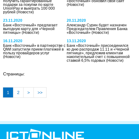
получить гарантированные
«Восточный» обновил свой сайт
подарки за покупки по карте
(Новости)
UnionPay и выиграть 100 000
рублей
(Новости)
23.11.2020
20.11.2020
Банк «Восточный» предлагает
Александр Сурин будет назначен
выгодную карту для «Черной
Председателем Правления Банка
пятницы»
(Новости)
«Восточный»
(Новости)
16.11.2020
13.11.2020
Банк «Восточный» в партнерстве с
Банк «Восточный» присоединился
QIWI запустили прием платежей в
ко дню распродаж 11.11 и «Черной
пользу провайдеров услуг
пятнице», предложив клиентам
(Новости)
накопительный счет с повышенной
ставкой 6,5% годовых
(Новости)
Страницы:
1
2
>
>>