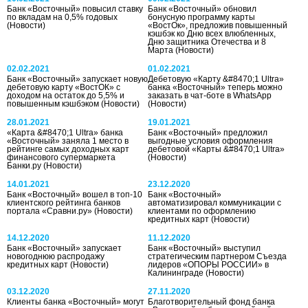
Банк «Восточный» повысил ставку
Банк «Восточный» обновил
по вкладам на 0,5% годовых
бонусную программу карты
(Новости)
«ВостОк», предложив повышенный
кэшбэк ко Дню всех влюбленных,
Дню защитника Отечества и 8
Марта
(Новости)
02.02.2021
01.02.2021
Банк «Восточный» запускает новую
Дебетовую «Карту &#8470;1 Ultra»
дебетовую карту «ВостОК» с
банка «Восточный» теперь можно
доходом на остаток до 5,5% и
заказать в чат-боте в WhatsApp
повышенным кэшбэком
(Новости)
(Новости)
28.01.2021
19.01.2021
«Карта &#8470;1 Ultra» банка
Банк «Восточный» предложил
«Восточный» заняла 1 место в
выгодные условия оформления
рейтинге самых доходных карт
дебетовой «Карты &#8470;1 Ultra»
финансового супермаркета
(Новости)
Банки.ру
(Новости)
14.01.2021
23.12.2020
Банк «Восточный» вошел в топ-10
Банк «Восточный»
клиентского рейтинга банков
автоматизировал коммуникации с
портала «Сравни.ру»
(Новости)
клиентами по оформлению
кредитных карт
(Новости)
14.12.2020
11.12.2020
Банк «Восточный» запускает
Банк «Восточный» выступил
новогоднюю распродажу
стратегическим партнером Съезда
кредитных карт
(Новости)
лидеров «ОПОРЫ РОССИИ» в
Калининграде
(Новости)
03.12.2020
27.11.2020
Клиенты банка «Восточный» могут
Благотворительный фонд банка