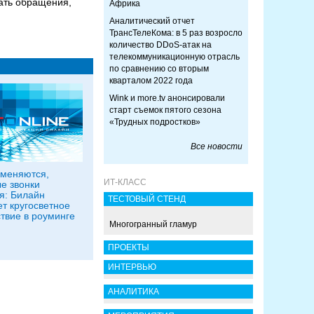
ать обращения,
Африка
Аналитический отчет
ТрансТелеКома: в 5 раз возросло
количество DDoS-атак на
телекоммуникационную отрасль
по сравнению со вторым
кварталом 2022 года
Wink и more.tv анонсировали
старт съемок пятого сезона
«Трудных подростков»
Все новости
меняются,
ИТ-КЛАСС
е звонки
я: Билайн
ТЕСТОВЫЙ СТЕНД
ет кругосветное
твие в роуминге
Многогранный гламур
ПРОЕКТЫ
ИНТЕРВЬЮ
АНАЛИТИКА