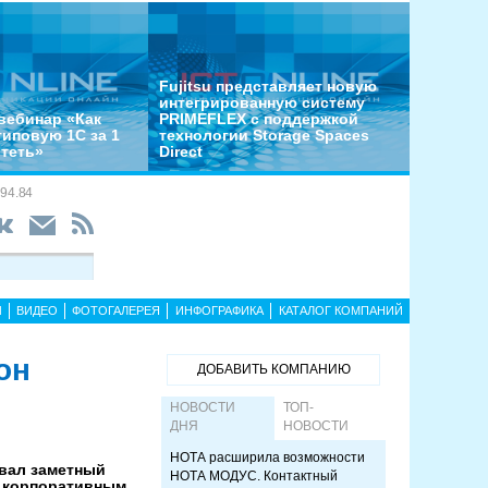
Fujitsu представляет новую
интегрированную систему
вебинар «Как
PRIMEFLEX с поддержкой
типовую 1С за 1
технологии Storage Spaces
отеть»
Direct
94.84
Ы
ВИДЕО
ФОТОГАЛЕРЕЯ
ИНФОГРАФИКА
КАТАЛОГ КОМПАНИЙ
он
ДОБАВИТЬ КОМПАНИЮ
НОВОСТИ
ТОП-
ДНЯ
НОВОСТИ
НОТА расширила возможности
овал заметный
НОТА МОДУС. Контактный
т корпоративным