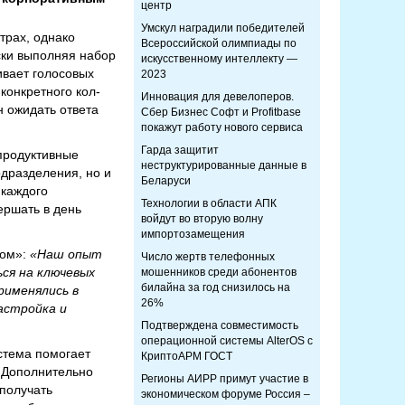
центр
Умскул наградили победителей
трах, однако
Всероссийской олимпиады по
ски выполняя набор
искусственному интеллекту —
ивает голосовых
2023
конкретного кол-
Инновация для девелоперов.
н ожидать ответа
Сбер Бизнес Софт и Profitbase
покажут работу нового сервиса
Гарда защитит
епродуктивные
неструктурированные данные в
одразделения, но и
Беларуси
 каждого
Технологии в области АПК
ершать в день
войдут во вторую волну
импортозамещения
ом»:
«Наш опыт
Число жертв телефонных
ся на ключевых
мошенников среди абонентов
билайна за год снизилось на
рименялись в
26%
астройка и
Подтверждена совместимость
операционной системы AlterOS с
стема помогает
КриптоАРМ ГОСТ
. Дополнительно
Регионы АИРР примут участие в
 получать
экономическом форуме Россия –