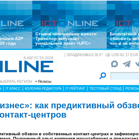
Станем чемпионами вместе:
Бесплатный 
лучшим A2P
Триколор запускает
обновить не
20 года
уникальный пакет «UFC»
час и не всп
ВЛАДИКАВКАЗ
26.6
°
ЦБ
USD 82.17 EUR 
8 АВГУСТА 2026
ВЫБРАТЬ РЕГИОН
> Релизы
Ы
IT КЛАСС
КОЛОНКА РЕДАКТОРА
IT РЕЙТИНГ
ТЕСТОВЫЙ СТЕНД
РЕЛИЗ
изнес»: как предиктивный обзв
контакт-центров
иктивный обзвон в собственных контакт-центрах и зафиксир
манд. Полученный опыт компания масштабирует и предлагае