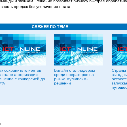
оманды и звонкам. Решение позволяет бизнесу быстрее обрабатыв
вность продаж без увеличения штата.
СВЕЖЕЕ ПО ТЕМЕ
ак сохранить клиентов
Билайн стал лидером
Страны 
а этапе авторизации:
среди операторов на
выгодны
ешение с конверсией до
рынке мультисим-
остаютс
7%
решений
запуска
путешес
ы