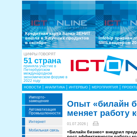
Кредитная карта Банка ЗЕНИТ
вошла в 9 лучших продуктов
Infobip признан 
в октябре
SMS вендором 20
ЦИФРЫ ГОВОРЯТ
51 страна
приняла участие в
Петербургском
международном
экономическом форуме в
2022 году
НОВОСТИ
АНАЛИТИКА
ИНТЕРВЬЮ
МЕРОПРИЯТИЯ
ПРОЕКТ
Импорто­
Замещение
Опыт «билайн б
Автоматизация
меняет работу 
Промышленности
Интернет
01.07.2026 |
Мобильная связь
«Билайн бизнес» внедрил пред
рост эффективности работы ко