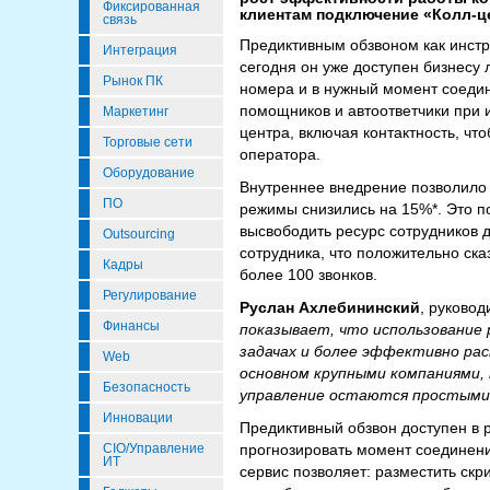
Фиксированная
клиентам подключение «Колл-ц
связь
Предиктивным обзвоном как инстр
Интеграция
сегодня он уже доступен бизнесу
Рынок ПК
номера и в нужный момент соедин
помощников и автоответчики при 
Маркетинг
центра, включая контактность, чт
Торговые сети
оператора.
Оборудование
Внутреннее внедрение позволило у
ПО
режимы снизились на 15%*. Это п
высвободить ресурс сотрудников 
Outsourcing
сотрудника, что положительно ск
Кадры
более 100 звонков.
Регулирование
Руслан Ахлебининский
, руково
Финансы
показывает, что использование
задачах и более эффективно ра
Web
основном крупными компаниями,
Безопасность
управление остаются простыми 
Инновации
Предиктивный обзвон доступен в
CIO/Управление
прогнозировать момент соединени
ИТ
сервис позволяет: разместить скр