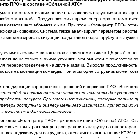
ентр ПРО» в составе «Облачной АТС».
ументом автоматизации ранее пользовались в крупных контакт-цен
 любого масштаба. Продукт экономит время оператора, автоматиче
яя ответившего абонента с ним. При этом «Колл-центр ПРО» отсе
исходящих звонках. Система также анализирует параметры работы 
обы минимизировать ситуации, когда клиент берет трубку и вынужде
величить количество контактов с клиентами в час в 1,5 раза*, а н
озволило не только значимо улучшить экономические показатели п
для перераспределения на другие задачи. Выросла продуктивность
азалось на мотивации команды. При этом один сотрудник может сов
дитель дирекции корпоративных решений и сервисов ПАО «Вымпелк
 решений для автоматизации позволяет командам фокусировать
спределять ресурсы. При этом инструменты, которые раньше п
 теперь доступны и бизнесу меньшего масштаба, при этом их н
и понятными для пользователей».
 решении «Колл-центр ПРО» при подключении «Облачной АТС». Си
я с клиентом и равномерно распределять нагрузку на операторов
ипт как подсказку для сотрудника, отслеживать выполнение КПЭ** и