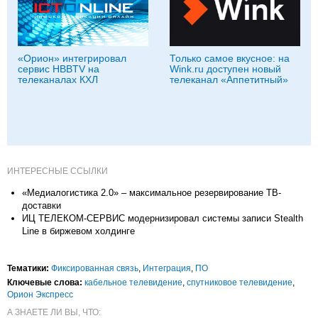
«Орион» интегрировал
Только самое вкусное: на
сервис HBBTV на
Wink.ru доступен новый
телеканалах КХЛ
телеканал «Аппетитный»
ИНТЕРЕСНЫЕ ССЫЛКИ
«Медиалогистика 2.0» – максимальное резервирование ТВ-
доставки
ИЦ ТЕЛЕКОМ-СЕРВИС модернизировал системы записи Stealth
Line в биржевом холдинге
Тематики:
Фиксированная связь
,
Интеграция
,
ПО
Ключевые слова:
кабельное телевидение
,
спутниковое телевидение
,
Орион Экспресс
А ЗНАЕТЕ ЛИ ВЫ, ЧТО: