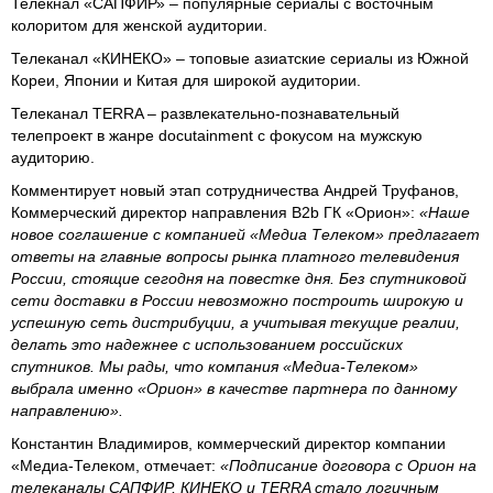
Телекнал «САПФИР» – популярные сериалы с восточным
колоритом для женской аудитории.
Телеканал «КИНЕКО» – топовые азиатские сериалы из Южной
Кореи, Японии и Китая для широкой аудитории.
Телеканал TERRA – развлекательно-познавательный
телепроект в жанре docutainment с фокусом на мужскую
аудиторию.
Комментирует новый этап сотрудничества Андрей Труфанов,
Коммерческий директор направления B2b ГК «Орион»:
«Наше
новое соглашение с компанией «Медиа Телеком» предлагает
ответы на главные вопросы рынка платного телевидения
России, стоящие сегодня на повестке дня. Без спутниковой
сети доставки в России невозможно построить широкую и
успешную сеть дистрибуции, а учитывая текущие реалии,
делать это надежнее с использованием российских
спутников. Мы рады, что компания «Медиа-Телеком»
выбрала именно «Орион» в качестве партнера по данному
направлению».
Константин Владимиров, коммерческий директор компании
«Медиа-Телеком, отмечает:
«Подписание договора с Орион на
телеканалы САПФИР, КИНЕКО и TERRA стало логичным