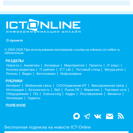
О проекте
© 2004-2026 При использовании материалов ссылка на releases.ict-online.ru
обязательна
РАЗДЕЛЫ
Новости
Аналитика
Интервью
Мероприятия
Проекты
IT класс
Колонка редактора
IT рейтинг
ICT Life
Тестовый стенд
Фигура речи
Релизы
Видео
Фотогалерея
Инфографика
РУБРИКИ
Интернет
Мобильная связь
CIO/Управление ИТ
Фиксированная связь
Интеграция
Безопасность
Веб
Рынок ПК
Маркетинг
Торговые сети
Оборудование
ПО
Outsourcing
Кадры
Регулирование
Финансы
Инновации
Гаджеты
ПОЛЕЗНОЕ
Бесплатная подписка на новости ICT-Online