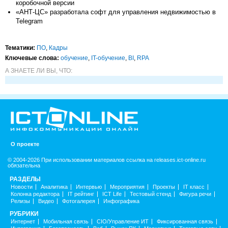
коробочной версии
«АНТ-ЦС» разработала софт для управления недвижимостью в
Telegram
Тематики:
ПО
,
Кадры
Ключевые слова:
обучение
,
IT-обучение
,
BI
,
RPA
А ЗНАЕТЕ ЛИ ВЫ, ЧТО:
О проекте
© 2004-2026 При использовании материалов ссылка на releases.ict-online.ru
обязательна
РАЗДЕЛЫ
Новости
Аналитика
Интервью
Мероприятия
Проекты
IT класс
Колонка редактора
IT рейтинг
ICT Life
Тестовый стенд
Фигура речи
Релизы
Видео
Фотогалерея
Инфографика
РУБРИКИ
Интернет
Мобильная связь
CIO/Управление ИТ
Фиксированная связь