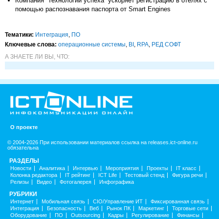
Компания “Технологии успеха” ускоряет регистрацию в отелях с
помощью распознавания паспорта от Smart Engines
Тематики:
Интеграция
,
ПО
Ключевые слова:
операционные системы
,
BI
,
RPA
,
РЕД СОФТ
А ЗНАЕТЕ ЛИ ВЫ, ЧТО:
О проекте
© 2004-2026 При использовании материалов ссылка на releases.ict-online.ru
обязательна
РАЗДЕЛЫ
Новости
Аналитика
Интервью
Мероприятия
Проекты
IT класс
Колонка редактора
IT рейтинг
ICT Life
Тестовый стенд
Фигура речи
Релизы
Видео
Фотогалерея
Инфографика
РУБРИКИ
Интернет
Мобильная связь
CIO/Управление ИТ
Фиксированная связь
Интеграция
Безопасность
Веб
Рынок ПК
Маркетинг
Торговые сети
Оборудование
ПО
Outsourcing
Кадры
Регулирование
Финансы