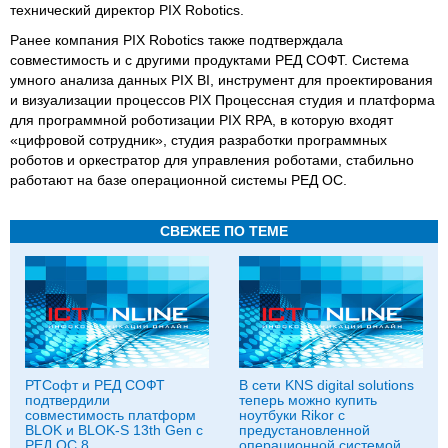
технический директор PIX Robotics.
Ранее компания PIX Robotics также подтверждала
совместимость и с другими продуктами РЕД СОФТ. Система
умного анализа данных PIX BI, инструмент для проектирования
и визуализации процессов PIX Процессная студия и платформа
для программной роботизации PIX RPA, в которую входят
«цифровой сотрудник», студия разработки программных
роботов и оркестратор для управления роботами, стабильно
работают на базе операционной системы РЕД ОС.
СВЕЖЕЕ ПО ТЕМЕ
РТСофт и РЕД СОФТ
В сети KNS digital solutions
подтвердили
теперь можно купить
совместимость платформ
ноутбуки Rikor с
BLOK и BLOK-S 13th Gen с
предустановленной
РЕД ОС 8
операционной системой