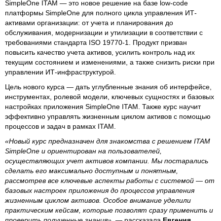
SimpleOne ITAM — это новое решение на базе low-code
платформы SimpleOne для полного цикла управления ИТ-
активами организации: от учета и планирования до
обслуживания, модернизации и утилизации в соответствии с
требованиями стандарта ISO 19770-1. Продукт призван
повысить качество учета активов, усилить контроль над их
текущим состоянием и изменениями, а также снизить риски при
управлении ИТ-инфраструктурой.
Цель нового курса — дать углубленные знания об интерфейсе,
инструментах, ролевой модели, ключевых сущностях и базовых
настройках приложения SimpleOne ITAM. Также курс научит
эффективно управлять жизненным циклом активов с помощью
процессов и задач в рамках ITAM.
«Новый курс предназначен для знакомства с решением ITAM
SimpleOne и ориентирован на пользователей,
осуществляющих учет активов компании. Мы постарались
сделать его максимально доступным и понятным,
рассмотрев все ключевые аспекты работы с системой — от
базовых настроек приложения до процессов управления
жизненным циклом активов. Особое внимание уделили
практическим кейсам, которые позволят сразу применить и
проверить полученные знания»,
— рассказала
Евгения