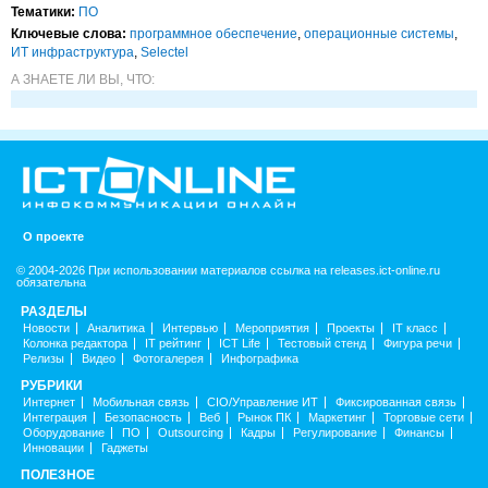
Тематики:
ПО
Ключевые слова:
программное обеспечение
,
операционные системы
,
ИТ инфраструктура
,
Selectel
А ЗНАЕТЕ ЛИ ВЫ, ЧТО:
О проекте
© 2004-2026 При использовании материалов ссылка на releases.ict-online.ru
обязательна
РАЗДЕЛЫ
Новости
Аналитика
Интервью
Мероприятия
Проекты
IT класс
Колонка редактора
IT рейтинг
ICT Life
Тестовый стенд
Фигура речи
Релизы
Видео
Фотогалерея
Инфографика
РУБРИКИ
Интернет
Мобильная связь
CIO/Управление ИТ
Фиксированная связь
Интеграция
Безопасность
Веб
Рынок ПК
Маркетинг
Торговые сети
Оборудование
ПО
Outsourcing
Кадры
Регулирование
Финансы
Инновации
Гаджеты
ПОЛЕЗНОЕ