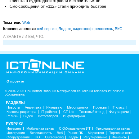
клиента в судоходной отрасли и строительстве
Смс-сообщения от «112» стали приходить быстрее
Тематики:
Web
Ключевые слова:
веб-сервис
,
Яндекс
,
видеоконференцсвязь
,
ВКС
А ЗНАЕТЕ ЛИ ВЫ, ЧТО:
О проекте
© 2004-2026 При использовании материалов ссылка на releases.ict-online.ru
обязательна
РАЗДЕЛЫ
Новости
Аналитика
Интервью
Мероприятия
Проекты
IT класс
Колонка редактора
IT рейтинг
ICT Life
Тестовый стенд
Фигура речи
Релизы
Видео
Фотогалерея
Инфографика
РУБРИКИ
Интернет
Мобильная связь
CIO/Управление ИТ
Фиксированная связь
Интеграция
Безопасность
Веб
Рынок ПК
Маркетинг
Торговые сети
Оборудование
ПО
Outsourcing
Кадры
Регулирование
Финансы