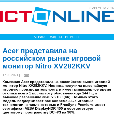
8 АВГУСТА 2026
РУБРИКИ
РАЗДЕЛЫ
РЕГИОНЫ
Acer представила на
российском рынке игровой
монитор Nitro XV282KKV
17.08.2021 |
Компания Acer представила на российском рынке игровой
монитор Nitro XV282KKV. Новинка получила высочайшую
игровую производительность и имеет минимальное время
отклика всего 1 мс, частоту обновления до 144 Гц и
высокое разрешение 3840 х 2160 (4К). Помимо этого
модель поддерживает все современные игровые
технологии, в числе которых и FreeSync Premium, имеет
сертификат VESA DisplayHDR 400 и соответствует
цветовому пространству DCI-P3 на 90%.