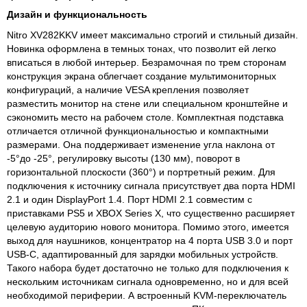
Дизайн и функциональность
Nitro XV282KKV имеет максимально строгий и стильный дизайн.
Новинка оформлена в темных тонах, что позволит ей легко
вписаться в любой интерьер. Безрамочная по трем сторонам
конструкция экрана облегчает создание мультимониторных
конфигураций, а наличие VESA крепления позволяет
разместить монитор на стене или специальном кронштейне и
сэкономить место на рабочем столе. Комплектная подставка
отличается отличной функциональностью и компактными
размерами. Она поддерживает изменение угла наклона от
-5°до -25°, регулировку высоты (130 мм), поворот в
горизонтальной плоскости (360°) и портретный режим. Для
подключения к источнику сигнала присутствует два порта HDMI
2.1 и один DisplayPort 1.4. Порт HDMI 2.1 совместим с
приставками PS5 и XBOX Series X, что существенно расширяет
целевую аудиторию нового монитора. Помимо этого, имеется
выход для наушников, концентратор на 4 порта USB 3.0 и порт
USB-C, адаптированный для зарядки мобильных устройств.
Такого набора будет достаточно не только для подключения к
нескольким источникам сигнала одновременно, но и для всей
необходимой периферии. А встроенный KVM-переключатель