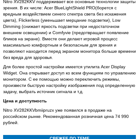
Nitro XV282KKV поддерживает все основные технологии защиты
зрения. В их числе: Acer BlueLightShield PRO(борется с
вредным воздействием синего спектра света без искажения
цвета), Flickerless (уменьшает мерцание подсветки), Low
Dimming (снижает яркость подсветки при недостаточном
внешнем освещении) и Comfyvie (предотвращает появление
бликов на экране). Вместе они делают игровой процесс
максимально комфортным и безопасным для зрения и
позволяют находится перед экраном монитора больше времени
без вреда для здоровья.
Для более простой настройки имеется утилита Acer Display
Widget. Она открывает доступ ко всем функциям по управлению
монитором. С ее помощью можно переключить режимы,
произвести быструю настройку изображения под определенную
задачу, выбрать источник сигнала и т.д.
Цена и доступность
Nitro XV282KKVbmiipruzx уже появился в продаже на
российском рынке. Рекомендованная розничная цена 74 990
рублей.
СВЕЖЕЕ ПО ТЕМЕ