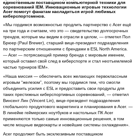
единственным поставщиком компьютерной техники для
соревнований IEM. Инновационные игровые технологии
Acer помогут фанатам насладиться игрой любимых
киберспортсменов.
«Мы гордимся возможностью продлить партнерство с Acer ещё
на три года и считаем, что это — свидетельство долгосрочных
трендов, которые мы видим в отрасли в целом, — отметил Пол
Брюер (Paul Brewer), старший вице-президент подразделения
по партнерским отношениям с брендами в ESL North America.
— Acer — потрясающий пример бренда с мировым именем,
который оставил свой след в киберспорте и стал неотъемлемой
частью турниров IEM».
«Наша миссия — обеспечить всех желающих первоклассным
игровым “железом”, поэтому мы гордимся тем, что смогли
объединить усилия с ESL и предоставить свои продукты для
таких престижных киберспортивных соревнований, — отметил
Винсент Лин (Vincent Lin), вице-президент подразделения
глобального продуктового маркетинга и планирования в Acer. —
В линейке геймерских ноутбуков и настольных ПК Acer
применяются только самые инновационные решения, в том
числе мощные видеокарты и новейшие системы охлаждения».
Acer продолжит быть эксклюзивным поставщиком