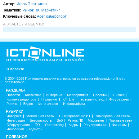
Автор:
Игорь Плотников
.
Тематики:
Рынок ПК
,
Маркетинг
Ключевые слова:
Acer
,
киберспорт
А ЗНАЕТЕ ЛИ ВЫ, ЧТО:
О проекте
© 2004-2026 При использовании материалов ссылка на releases.ict-online.ru
обязательна
РАЗДЕЛЫ
Новости
Аналитика
Интервью
Мероприятия
Проекты
IT класс
Колонка редактора
IT рейтинг
ICT Life
Тестовый стенд
Фигура речи
Релизы
Видео
Фотогалерея
Инфографика
РУБРИКИ
Интернет
Мобильная связь
CIO/Управление ИТ
Фиксированная связь
Интеграция
Безопасность
Веб
Рынок ПК
Маркетинг
Торговые сети
Оборудование
ПО
Outsourcing
Кадры
Регулирование
Финансы
Инновации
Гаджеты
ПОЛЕЗНОЕ