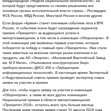
международная «Неделя национальной безопасности», на
которой будут представлены со своими решениями все
основные органы исполнительной власти страны – Росгвардия,
ФСБ России, МВД России, Минстрой России и многие другие.
Если форум «Армия» станет ключевым событием лета в ВПК
России, то событием осени будет награждение лауреатов
премии «Приоритет» за выдающиеся успехи в
импортозамещении, в том числе в номинации «Оборонпром». В
этой номинации уже выявлены первые участники, которые
поборются за победу и главный приз «Приоритета». Ими стали
такие заметные на военном секторе рынка компании и их
продукты, как АО «Энергия», «Московский Вертолётный Завод
им. М.Л.Миля», «Ульяновское конструкторское бюро
приборостроения» ДИСС-450 и «Лаборатория
информационных технологий». В настоящее время Экспертный
и Индустриальный советы премии проводят экспертизу новых
заявок на участие в премии.
Для того, чтобы подать заявку на участие в номинации
«Оборонпром», а также во всех других номинациях
Национальной премии в области импортозамещения
«Приоритет-2018», осталось всего чуть больше месяца.
Последним днем приема заявок станет 31 августа 2018 года.