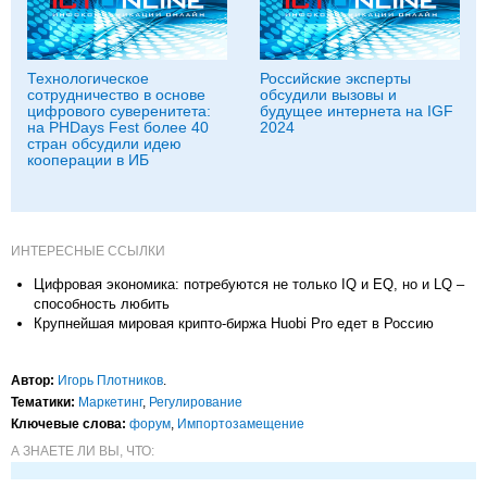
Технологическое
Российские эксперты
сотрудничество в основе
обсудили вызовы и
цифрового суверенитета:
будущее интернета на IGF
на PHDays Fest более 40
2024
стран обсудили идею
кооперации в ИБ
ИНТЕРЕСНЫЕ ССЫЛКИ
Цифровая экономика: потребуются не только IQ и EQ, но и LQ –
способность любить
Крупнейшая мировая крипто-биржа Huobi Pro едет в Россию
Автор:
Игорь Плотников
.
Тематики:
Маркетинг
,
Регулирование
Ключевые слова:
форум
,
Импорто­замещение
А ЗНАЕТЕ ЛИ ВЫ, ЧТО: