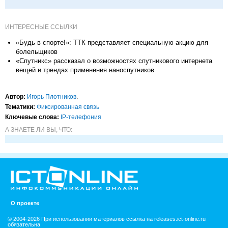
ИНТЕРЕСНЫЕ ССЫЛКИ
«Будь в спорте!»: ТТК представляет специальную акцию для
болельщиков
«Спутникс» рассказал о возможностях спутникового интернета
вещей и трендах применения наноспутников
Автор:
Игорь Плотников
.
Тематики:
Фиксированная связь
Ключевые слова:
IP-телефония
А ЗНАЕТЕ ЛИ ВЫ, ЧТО:
О проекте
© 2004-2026 При использовании материалов ссылка на releases.ict-online.ru
обязательна