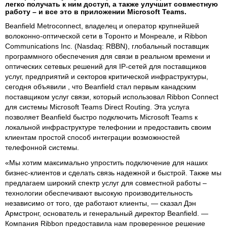
легко получать к ним доступ, а также улучшит совместную
работу – и все это в приложении Microsoft Teams.
Beanfield Metroconnect, владелец и оператор крупнейшей
волоконно-оптической сети в Торонто и Монреале, и Ribbon
Communications Inc. (Nasdaq: RBBN), глобальный поставщик
программного обеспечения для связи в реальном времени и
оптических сетевых решений для IP-сетей для поставщиков
услуг, предприятий и секторов критической инфраструктуры,
сегодня объявили , что Beanfield стал первым канадским
поставщиком услуг связи, который использовал Ribbon Connect
для системы Microsoft Teams Direct Routing. Эта услуга
позволяет Beanfield быстро подключить Microsoft Teams к
локальной инфраструктуре телефонии и предоставить своим
клиентам простой способ интеграции возможностей
телефонной системы.
«Мы хотим максимально упростить подключение для наших
бизнес-клиентов и сделать связь надежной и быстрой. Также мы
предлагаем широкий спектр услуг для совместной работы –
технологии обеспечивают высокую производительность
независимо от того, где работают клиенты, — сказал Дэн
Армстронг, основатель и генеральный директор Beanfield. —
Компания Ribbon предоставила нам проверенное решение