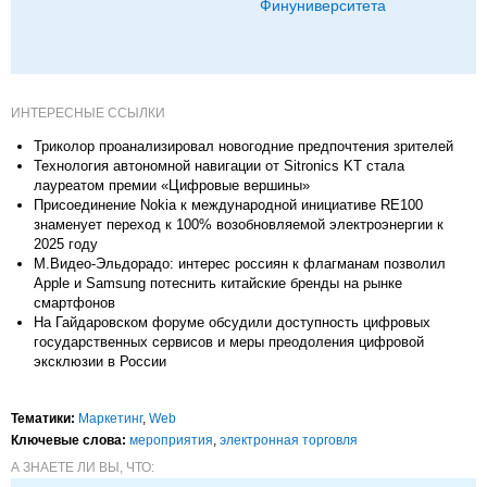
Финуниверситета
ИНТЕРЕСНЫЕ ССЫЛКИ
Триколор проанализировал новогодние предпочтения зрителей
Технология автономной навигации от Sitronics KT стала
лауреатом премии «Цифровые вершины»
Присоединение Nokia к международной инициативе RE100
знаменует переход к 100% возобновляемой электроэнергии к
2025 году
М.Видео-Эльдорадо: интерес россиян к флагманам позволил
Apple и Samsung потеснить китайские бренды на рынке
смартфонов
На Гайдаровском форуме обсудили доступность цифровых
государственных сервисов и меры преодоления цифровой
эксклюзии в России
Тематики:
Маркетинг
,
Web
Ключевые слова:
мероприятия
,
электронная торговля
А ЗНАЕТЕ ЛИ ВЫ, ЧТО: