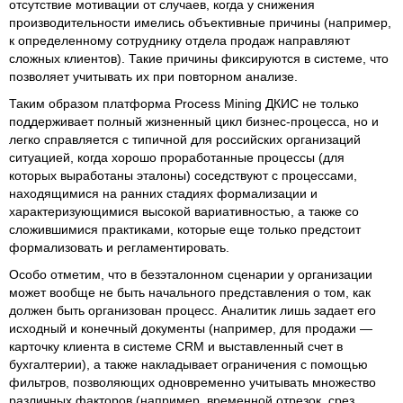
отсутствие мотивации от случаев, когда у снижения
производительности имелись объективные причины (например,
к определенному сотруднику отдела продаж направляют
сложных клиентов). Такие причины фиксируются в системе, что
позволяет учитывать их при повторном анализе.
Таким образом платформа Process Mining ДКИС не только
поддерживает полный жизненный цикл бизнес-процесса, но и
легко справляется с типичной для российских организаций
ситуацией, когда хорошо проработанные процессы (для
которых выработаны эталоны) соседствуют с процессами,
находящимися на ранних стадиях формализации и
характеризующимися высокой вариативностью, а также со
сложившимися практиками, которые еще только предстоит
формализовать и регламентировать.
Особо отметим, что в безэталонном сценарии у организации
может вообще не быть начального представления о том, как
должен быть организован процесс. Аналитик лишь задает его
исходный и конечный документы (например, для продажи —
карточку клиента в системе CRM и выставленный счет в
бухгалтерии), а также накладывает ограничения с помощью
фильтров, позволяющих одновременно учитывать множество
различных факторов (например, временной отрезок, срез