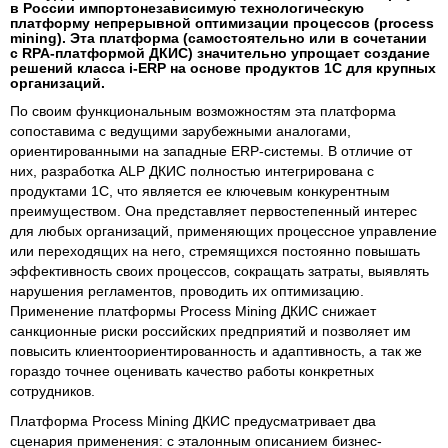
в России импортонезависимую технологическую
платформу непрерывной оптимизации процессов (process
mining). Эта платформа (самостоятельно или в сочетании
с RPA-платформой ДКИС) значительно упрощает создание
решений класса i-ERP на основе продуктов 1С для крупных
организаций.
По своим функциональным возможностям эта платформа
сопоставима с ведущими зарубежными аналогами,
ориентированными на западные ERP-системы. В отличие от
них, разработка ALP ДКИС полностью интегрирована с
продуктами 1С, что является ее ключевым конкурентным
преимуществом. Она представляет первостепенный интерес
для любых организаций, применяющих процессное управление
или переходящих на него, стремящихся постоянно повышать
эффективность своих процессов, сокращать затраты, выявлять
нарушения регламентов, проводить их оптимизацию.
Применение платформы Process Mining ДКИС снижает
санкционные риски российских предприятий и позволяет им
повысить клиентоориентированность и адаптивность, а так же
гораздо точнее оценивать качество работы конкретных
сотрудников.
Платформа Process Mining ДКИС предусматривает два
сценария применения: с эталонным описанием бизнес-