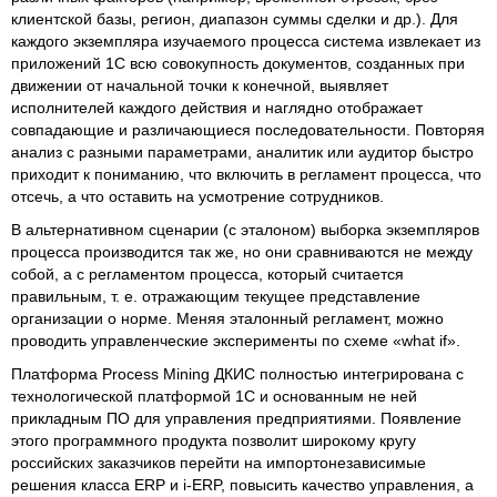
клиентской базы, регион, диапазон суммы сделки и др.). Для
каждого экземпляра изучаемого процесса система извлекает из
приложений 1С всю совокупность документов, созданных при
движении от начальной точки к конечной, выявляет
исполнителей каждого действия и наглядно отображает
совпадающие и различающиеся последовательности. Повторяя
анализ с разными параметрами, аналитик или аудитор быстро
приходит к пониманию, что включить в регламент процесса, что
отсечь, а что оставить на усмотрение сотрудников.
В альтернативном сценарии (с эталоном) выборка экземпляров
процесса производится так же, но они сравниваются не между
собой, а с регламентом процесса, который считается
правильным, т. е. отражающим текущее представление
организации о норме. Меняя эталонный регламент, можно
проводить управленческие эксперименты по схеме «what if».
Платформа Process Mining ДКИС полностью интегрирована с
технологической платформой 1С и основанным не ней
прикладным ПО для управления предприятиями. Появление
этого программного продукта позволит широкому кругу
российских заказчиков перейти на импортонезависимые
решения класса ERP и i-ERP, повысить качество управления, а