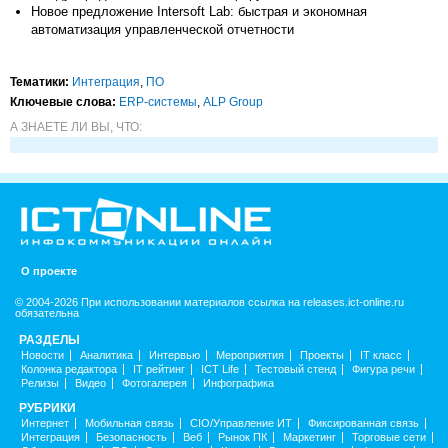
Новое предложение Intersoft Lab: быстрая и экономная
автоматизация управленческой отчетности
Тематики:
Интеграция
,
ПО
Ключевые слова:
ERP-системы
,
ALP Group
А ЗНАЕТЕ ЛИ ВЫ, ЧТО:
О проекте
© 2004-2026 При использовании материалов ссылка на releases.ict-online.ru
обязательна
РАЗДЕЛЫ
Новости
Аналитика
Интервью
Мероприятия
Проекты
IT класс
Колонка редактора
IT рейтинг
ICT Life
Тестовый стенд
Фигура речи
Релизы
Видео
Фотогалерея
Инфографика
РУБРИКИ
Интернет
Мобильная связь
CIO/Управление ИТ
Фиксированная связь
Интеграция
Безопасность
Веб
Рынок ПК
Маркетинг
Торговые сети