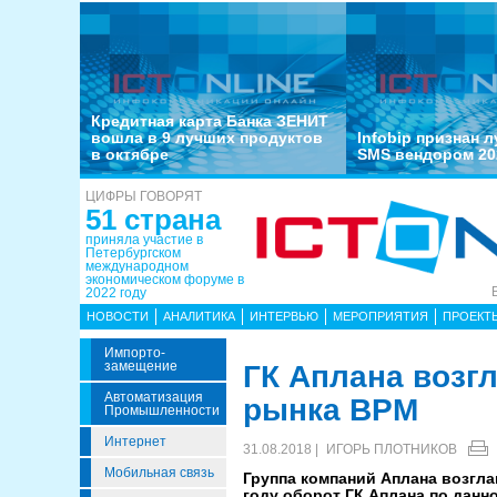
Кредитная карта Банка ЗЕНИТ
вошла в 9 лучших продуктов
Infobip признан 
в октябре
SMS вендором 20
ЦИФРЫ ГОВОРЯТ
51 страна
приняла участие в
Петербургском
международном
экономическом форуме в
2022 году
НОВОСТИ
АНАЛИТИКА
ИНТЕРВЬЮ
МЕРОПРИЯТИЯ
ПРОЕКТ
Импорто­
Замещение
ГК Аплана возг
Автоматизация
рынка BPM
Промышленности
Интернет
31.08.2018 |
ИГОРЬ ПЛОТНИКОВ
Мобильная связь
Группа компаний Аплана возгла
году оборот ГК Аплана по данн