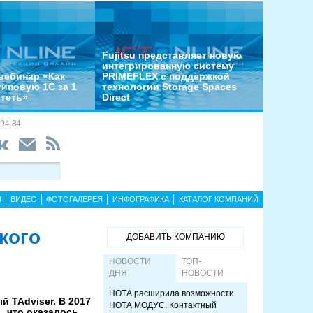
Fujitsu представляет новую
интегрированную систему
вебинар «Как
PRIMEFLEX с поддержкой
типовую 1С за 1
технологии Storage Spaces
отеть»
Direct
94.84
Ы
ВИДЕО
ФОТОГАЛЕРЕЯ
ИНФОГРАФИКА
КАТАЛОГ КОМПАНИЙ
кого
ДОБАВИТЬ КОМПАНИЮ
НОВОСТИ
ТОП-
ДНЯ
НОВОСТИ
НОТА расширила возможности
 TAdviser. В 2017
НОТА МОДУС. Контактный
, что оказалось