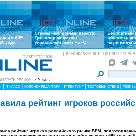
Станем чемпионами вместе:
Бесплатный 
лучшим A2P
Триколор запускает
обновить не
20 года
уникальный пакет «UFC»
час и не всп
ВЛАДИКАВКАЗ
19.4
°
ЦБ
USD 82.17 EUR 
7 АВГУСТА 2026
ВЫБРАТЬ РЕГИОН
> Релизы
Ы
IT КЛАСС
КОЛОНКА РЕДАКТОРА
IT РЕЙТИНГ
ТЕСТОВЫЙ СТЕНД
РЕЛИЗ
лавила рейтинг игроков российс
вила рейтинг игроков российского рынка BPM, подготовленный
ому направлению составил почти наиболее почти 668 млн. руб.