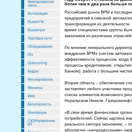
Фиксированная
более чем в два раза больше п
связь
Российский рынок BPM в последни
Интеграция
предприятий в сквозной автомати
Рынок ПК
трансформации их деятельности. 
время специалистами группы были
Маркетинг
заказчиков из различных отраслей
Торговые сети
Оборудование
По мнению генерального директо
внедрения BPMs (систем автомати
ПО
эффективности процессов, когда
Outsourcing
процессы кредитования, открытия
Банком), работа с большим число
Кадры
Регулирование
Вторая область – обеспечение ст
Финансы
заставляет любого участника про
списка элементов возможного рис
Web
Норильском Никеле, Газпромнефти
Безопасность
«В свое время финансовые орган
Инновации
потребителей. Сейчас картина из
CIO/Управление
реального сектора экономики, – 
ИТ
абсолютно «непроцессными» напр