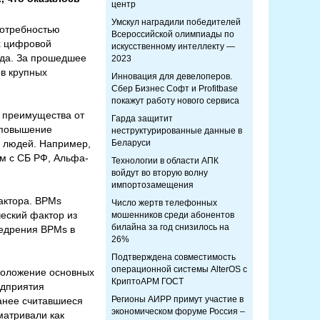
центр
Умскул наградили победителей
потребностью
Всероссийской олимпиады по
х цифровой
искусственному интеллекту —
ода. За прошедшее
2023
в крупных
Инновация для девелоперов.
Сбер Бизнес Софт и Profitbase
покажут работу нового сервиса
 преимущества от
Гарда защитит
 повышение
неструктурированные данные в
м людей. Например,
Беларуси
ем с СБ РФ, Альфа-
Технологии в области АПК
войдут во вторую волну
импортозамещения
актора. BPMs
Число жертв телефонных
еский фактор из
мошенников среди абонентов
билайна за год снизилось на
недрения BPMs в
26%
Подтверждена совместимость
операционной системы AlterOS с
положение основных
КриптоАРМ ГОСТ
едприятия
Регионы АИРР примут участие в
анее считавшиеся
экономическом форуме Россия –
матривали как