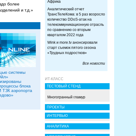
Африка
здо более
Аналитический отчет
делений и т.д.»
ТрансТелеКома: в 5 раз возросло
количество DDoS-атак на
телекоммуникационную отрасль
по сравнению со вторым
кварталом 2022 года
Wink и more.tv анонсировали
старт съемок пятого сезона
«Трудных подростков»
Все новости
щью системы
Ойл»
ИТ-КЛАСС
изированы
процессы блока
ТЕСТОВЫЙ СТЕНД
 ТЗК аэропорта
едово»
Многогранный гламур
ПРОЕКТЫ
ИНТЕРВЬЮ
АНАЛИТИКА