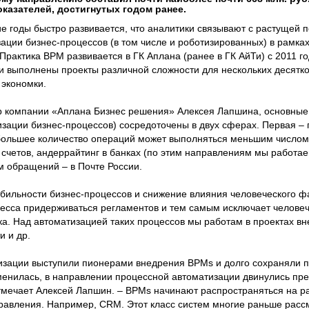
оказателей, достигнутых годом ранее.
е годы быстро развивается, что аналитики связывают с растущей 
зации бизнес-процессов (в том числе и роботизированных) в рамка
Практика BPM развивается в ГК Аплана (ранее в ГК АйТи) с 2011 г
 выполнены проекты различной сложности для нескольких десятко
 экономки.
р компании «Аплана Бизнес решения» Алексея Лапшина, основные
зации бизнес-процессов) сосредоточены в двух сферах. Первая –
 большее количество операций может выполняться меньшим число
 счетов, андеррайтинг в банках (по этим направлениям мы работа
м обращений – в Почте России.
абильности бизнес-процессов и снижение влияния человеческого ф
цесса придерживаться регламентов и тем самым исключает человеч
ка. Над автоматизацией таких процессов мы работам в проектах в
 и др.
изации выступили пионерами внедрения BPMs и долго сохраняли 
менилась, в направлении процессной автоматизации двинулись пр
отмечает Алексей Лапшин. – BPMs начинают распространяться на р
авления. Например, CRM. Этот класс систем многие раньше расс