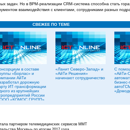
ых задач. Но в BPM-реализации CRM-система способна стать гора
ментом взаимодействия с клиентами, сотрудниками разных подраз
СВЕЖЕЕ ПО ТЕМЕ
онсорциум в составе
«Ланит Северо-Запад» и
С помо
руппы «Борлас» и
«АйТи Решения»
«АйТи-
омпании АйТи
начинают сотрудничество
автомат
азработал дорожную
бизнес-
арту ИТ-трансформации
автоГСМ
дного из крупнейших
«Домод
гропредприятий России
 ООО «КОМОС ГРУПП»
стала партнером телемедицинских сервисов ММТ
тельства Москвы» по итогам 2017 года