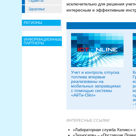
Гаджеты
исключительно для решения учетн
Здоровье
интересным и эффективным инстру
РЕГИОНЫ
ИНФОРМАЦИОННЫЕ
ПАРТНЕРЫ
Учет и контроль отпуска
К
топлива впервые
Г
реализованы на
к
мобильных заправщиках
р
с помощью системы
к
«АйТи-Ойл»
о
а
-
ИНТЕРЕСНЫЕ ССЫЛКИ
«Лабораторная служба Хеликс» 
«Техносерв» – «Поставщик Прави