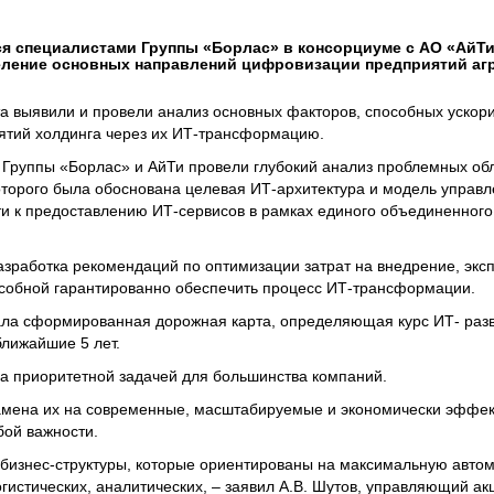
я специалистами Группы «Борлас» в консорциуме с АО «АйТи»
еление основных направлений цифровизации предприятий аг
та выявили и провели анализ основных факторов, способных ускори
ятий холдинга через их ИТ-трансформацию.
Группы «Борлас» и АйТи провели глубокий анализ проблемных об
торого была обоснована целевая ИТ-архитектура и модель управл
ти к предоставлению ИТ-сервисов в рамках единого объединенного
разработка рекомендаций по оптимизации затрат на внедрение, экс
особной гарантированно обеспечить процесс ИТ-трансформации.
ала сформированная дорожная карта, определяющая курс ИТ- разв
ближайшие 5 лет.
а приоритетной задачей для большинства компаний.
замена их на современные, масштабируемые и
экономически эффе
бой важности.
 бизнес-структуры, которые ориентированы на максимальную авто
огистических, аналитических, – заявил А.В. Шутов, управляющий 