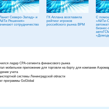
Ланит Северо-Запад» и
ГК Аплана возглавила
С помо
АйТи Решения»
рейтинг игроков
«АйТи-
ачинают сотрудничество
российского рынка BPM
автомат
бизнес-
автоГСМ
«Домод
ючился лидер СРА-сегмента финансового рынка
ал мобильное приложение для торговли на борту для компании Аэрома
дение учета
анспортной системы Ленинградской области
ат программы GoGlobal