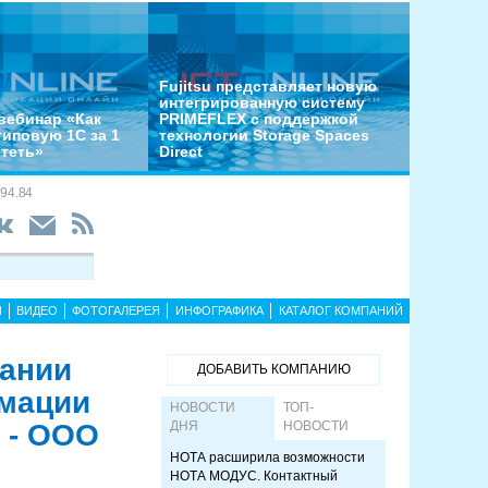
Fujitsu представляет новую
интегрированную систему
вебинар «Как
PRIMEFLEX с поддержкой
типовую 1С за 1
технологии Storage Spaces
отеть»
Direct
94.84
Ы
ВИДЕО
ФОТОГАЛЕРЕЯ
ИНФОГРАФИКА
КАТАЛОГ КОМПАНИЙ
пании
ДОБАВИТЬ КОМПАНИЮ
рмации
НОВОСТИ
ТОП-
 - ООО
ДНЯ
НОВОСТИ
НОТА расширила возможности
НОТА МОДУС. Контактный