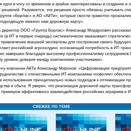
дти в ногу со временем и крайне заинтересованы в создании и э
-решений. Разумеется, эти решения просто обязаны учитывать сп
Группе «Борлас» и АО «АйТи», которые смогли грамотно проанали
 подходящую именно нам дорожную карту».
й директор ООО «Группа Борлас» Александр Мордухович рассказал
и (в ИТ в первую очередь) систематически заказывают стратегичес
в привлечение внешней экспертизы для построения своего будущего
 делает российский агрохолдинг, осознающий потребность в ИТ-тра
 завершен благодаря высокому профессионализму сотрудников 
му уровню доверия между компаниями-участниками».
ингу компании АйТи Александр Миронов: «Цифровизация предприя
трудничестве с отечественными ИТ-компаниями позволяет обеспеч
е использования принципиально новых подходов к оптимизации п
дства и сбыта. Я уверен, что реализация дорожной карты трансфо
примеров эффективного взаимодействия российских аграриев и И
СВЕЖЕЕ ПО ТЕМЕ