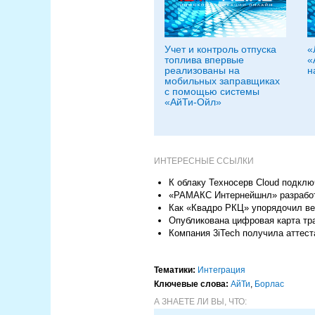
Учет и контроль отпуска
«
топлива впервые
«
реализованы на
н
мобильных заправщиках
с помощью системы
«АйТи-Ойл»
ИНТЕРЕСНЫЕ ССЫЛКИ
К облаку Техносерв Cloud подкл
«РАМАКС Интернейшнл» разработ
Как «Квадро РКЦ» упорядочил ве
Опубликована цифровая карта тр
Компания 3iTech получила аттест
Тематики:
Интеграция
Ключевые слова:
АйТи
,
Борлас
А ЗНАЕТЕ ЛИ ВЫ, ЧТО: