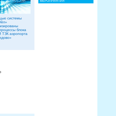
МЕРОПРИЯТИЯ
щью системы
Ойл»
изированы
процессы блока
 ТЗК аэропорта
едово»
р