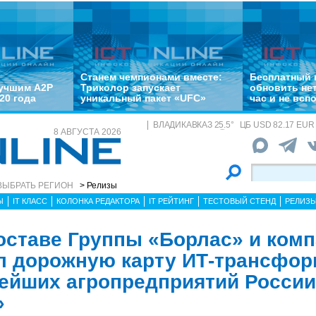
Станем чемпионами вместе:
Бесплатный 
лучшим A2P
Триколор запускает
обновить не
20 года
уникальный пакет «UFC»
час и не всп
ВЛАДИКАВКАЗ
25.5
°
ЦБ
USD 82.17 EUR 
8 АВГУСТА 2026
ВЫБРАТЬ РЕГИОН
> Релизы
Ы
IT КЛАСС
КОЛОНКА РЕДАКТОРА
IT РЕЙТИНГ
ТЕСТОВЫЙ СТЕНД
РЕЛИЗ
оставе Группы «Борлас» и ком
л дорожную карту ИТ-трансфо
нейших агропредприятий России
»