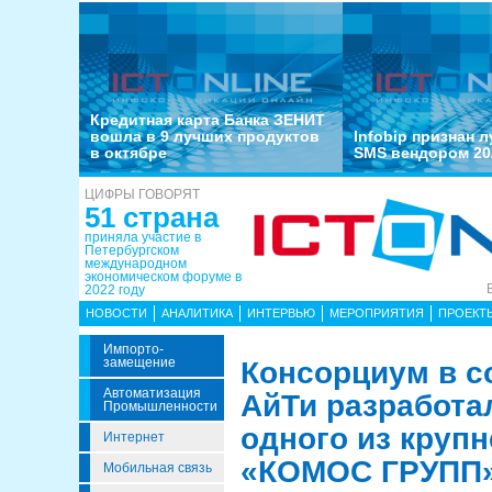
Кредитная карта Банка ЗЕНИТ
вошла в 9 лучших продуктов
Infobip признан 
в октябре
SMS вендором 20
ЦИФРЫ ГОВОРЯТ
51 страна
приняла участие в
Петербургском
международном
экономическом форуме в
2022 году
НОВОСТИ
АНАЛИТИКА
ИНТЕРВЬЮ
МЕРОПРИЯТИЯ
ПРОЕКТ
Импорто­
Замещение
Консорциум в с
Автоматизация
АйТи разработа
Промышленности
одного из круп
Интернет
«КОМОС ГРУПП
Мобильная связь