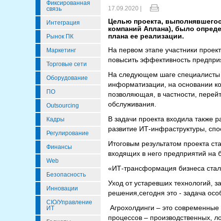
Фиксированная
17.09.2020 |
связь
Целью проекта, выполнявшегос
Интеграция
компаний Аплана), было опред
плана ее реализации.
Рынок ПК
На первом этапе участники проек
Маркетинг
повысить эффективность предпри
Торговые сети
На следующем шаге специалисты 
Оборудование
информатизации
,
на основании ко
ПО
позволяющая, в частности, перей
обслуживания.
Outsourcing
В задачи проекта входила также 
Кадры
развитие ИТ-инфраструктуры, сп
Регулирование
Итоговым результатом проекта ст
Финансы
входящих в него предприятий на 
Web
«
ИТ-трансформация бизнеса стал
Безопасность
Уход от устаревших технологий, 
Инновации
решения,
сегодня это - задача осо
CIO/Управление
Агрохолдинги – это современные
ИТ
процессов – производственных, л