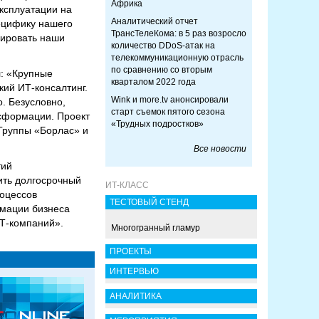
Африка
ксплуатации на
Аналитический отчет
ецифику нашего
ТрансТелеКома: в 5 раз возросло
зировать наши
количество DDoS-атак на
телекоммуникационную отрасль
по сравнению со вторым
: «Крупные
кварталом 2022 года
кий ИТ-консалтинг.
Wink и more.tv анонсировали
. Безусловно,
старт съемок пятого сезона
нсформации. Проект
«Трудных подростков»
Группы «Борлас» и
Все новости
тий
ить долгосрочный
ИТ-КЛАСС
роцессов
ТЕСТОВЫЙ СТЕНД
рмации бизнеса
Т-компаний».
Многогранный гламур
ПРОЕКТЫ
ИНТЕРВЬЮ
АНАЛИТИКА