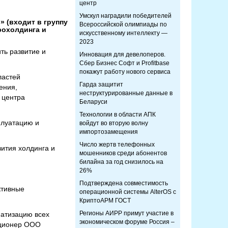
центр
Умскул наградили победителей
 (входит в группу
Всероссийской олимпиады по
рохолдинга и
искусственному интеллекту —
2023
ть развитие и
Инновация для девелоперов.
Сбер Бизнес Софт и Profitbase
покажут работу нового сервиса
ластей
Гарда защитит
ения,
неструктурированные данные в
 центра
Беларуси
Технологии в области АПК
плуатацию и
войдут во вторую волну
импортозамещения
Число жертв телефонных
ития холдинга и
мошенников среди абонентов
билайна за год снизилось на
26%
Подтверждена совместимость
ктивные
операционной системы AlterOS с
КриптоАРМ ГОСТ
Регионы АИРР примут участие в
матизацию всех
экономическом форуме Россия –
акционер ООО