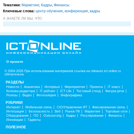
Тематики:
Маркетинг
,
Кадры
,
Финансы
Ключевые слова:
центр обучения
,
конференция
,
кадры
А ЗНАЕТЕ ЛИ ВЫ, ЧТО:
О проекте
© 2004-2026 При использовании материалов ссылка на releases.ict-online.ru
обязательна
РАЗДЕЛЫ
Новости
Аналитика
Интервью
Мероприятия
Проекты
IT класс
Колонка редактора
IT рейтинг
ICT Life
Тестовый стенд
Фигура речи
Релизы
Видео
Фотогалерея
Инфографика
РУБРИКИ
Интернет
Мобильная связь
CIO/Управление ИТ
Фиксированная связь
Интеграция
Безопасность
Веб
Рынок ПК
Маркетинг
Торговые сети
Оборудование
ПО
Outsourcing
Кадры
Регулирование
Финансы
Инновации
Гаджеты
ПОЛЕЗНОЕ