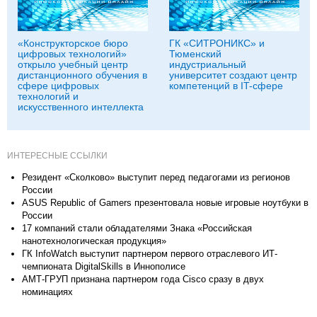
«Конструкторское бюро
ГК «СИТРОНИКС» и
цифровых технологий»
Тюменский
открыло учебный центр
индустриальный
дистанционного обучения в
университет создают центр
сфере цифровых
компетенций в IT-cфере
технологий и
искусственного интеллекта
ИНТЕРЕСНЫЕ ССЫЛКИ
Резидент «Сколково» выступит перед педагогами из регионов
России
ASUS Republic of Gamers презентовала новые игровые ноутбуки в
России
17 компаний стали обладателями Знака «Российская
нанотехнологическая продукция»
ГК InfoWatch выступит партнером первого отраслевого ИТ-
чемпионата DigitalSkills в Иннополисе
АМТ-ГРУП признана партнером года Cisco сразу в двух
номинациях