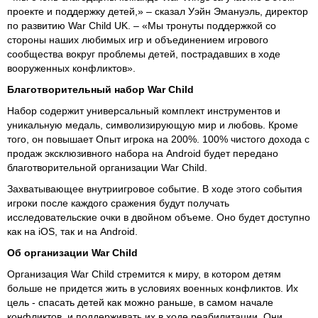
проекте и поддержку детей,» – сказал Уэйн Эмануэль, директор
по развитию War Child UK. – «Мы тронуты поддержкой со
стороны наших любимых игр и объединением игрового
сообщества вокруг проблемы детей, пострадавших в ходе
вооруженных конфликтов».
Благотворительный набор War Child
Набор содержит универсальный комплект инструментов и
уникальную медаль, символизирующую мир и любовь. Кроме
того, он повышает Опыт игрока на 200%. 100% чистого дохода с
продаж эксклюзивного набора на Android будет передано
благотворительной организации War Child.
Захватывающее внутриигровое событие. В ходе этого события
игроки после каждого сражения будут получать
исследовательские очки в двойном объеме. Оно будет доступно
как на iOS, так и на Android.
Об организации War Child
Организация War Child стремится к миру, в котором детям
больше не придется жить в условиях военных конфликтов. Их
цель - спасать детей как можно раньше, в самом начале
конфликтов, и поддерживать их в ходе реабилитации. Они