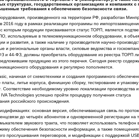
ых структурах, государственных организациях и компаниях с
шенные требования к обеспечению безопасности связи.
борудования, произведенного на территории РФ, разработан Минп
 в 2016 году в рамках реализации программы по импортозамещени
и с которым продукции присваивается статус ТОРП, является подтв
ПО, используемые в телекоммуникационном оборудовании, в объе
ии и развития, а также наличие у производителя научно-производс
е и региональные органы власти, силовые ведомства и госкомпан
З и 44-ФЗ, должны приобретать оборудование из реестра ТОРП ли
предложившим продукцию из этого перечня. Сегодня реестр содерж
никационного оборудования и регулярно пополняется.
sic, начиная от схемотехники и создания программного обеспечен
платы, литье корпуса, финишную сборку, тестирование и упаковку
. Соответствие необходимому уровню локализации производства и
IVA Technologies успешно пройти процедуру получения статуса
ания российского происхождения.
 модификациях: основная версия, обеспечивающая связь по проток
нцсвязи до четырёх абонентов и одновременной регистрации на т
ыкателем звукового тракта, что позволяет использовать телефон
жиму обеспечения безопасности информации, а также помещениях
ого прослушивания переговоров, и модификации с поддержкой USB