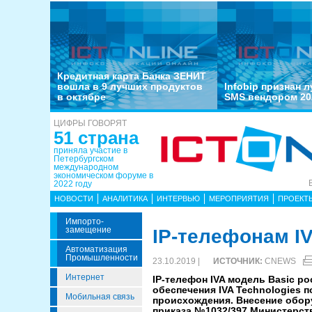
Кредитная карта Банка ЗЕНИТ
вошла в 9 лучших продуктов
Infobip признан 
в октябре
SMS вендором 20
ЦИФРЫ ГОВОРЯТ
51 страна
приняла участие в
Петербургском
международном
экономическом форуме в
2022 году
НОВОСТИ
АНАЛИТИКА
ИНТЕРВЬЮ
МЕРОПРИЯТИЯ
ПРОЕКТ
Импорто­
Замещение
IP-телефонам I
Автоматизация
Промышленности
23.10.2019 |
ИСТОЧНИК:
CNEWS
Интернет
IP-телефон IVA модель Basic 
обеспечения IVA Technologies 
Мобильная связь
происхождения. Внесение обор
приказа №1032/397 Министерст