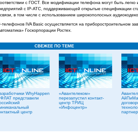
ответствии с ГОСТ. Все модификации телефона могут быть легко 
едприятий с IP-АТС, поддерживающей открытые спецификации ста
связи, в том числе с использованием широкополосных аудиокодеко
-телефонов IVA Basic осуществляется на приборостроительном з
втоматика» Госкорпорации Ростех.
СВЕЖЕЕ ПО ТЕМЕ
азработчики WhyHappen
«Авантелеком»
Авантел
 ФЛАТ представили
перезапустил контакт-
АйПиМа
оссийский
центр ТРИЦ
договор
мниканальный
«Инфоцентр»
техноло
онтактный центр
партнер