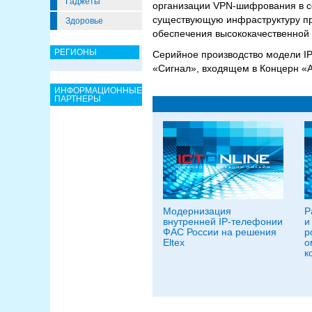
Гаджеты
организации VPN-шифрования в со
существующую инфраструктуру пр
Здоровье
обеспечения высококачественной 
РЕГИОНЫ
Серийное производство модели IP
«Сигнал», входящем в Концерн «А
ИНФОРМАЦИОННЫЕ
ПАРТНЕРЫ
Модернизация
Р
внутренней IP-телефонии
и
ФАС России на решения
р
Eltex
о
к