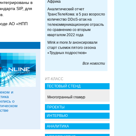
Африка
интегрированы в
ндарта SIP, для
Аналитический отчет
в.
ТрансТелеКома: в 5 раз возросло
количество DDoS-атак на
аводе АО «НПП
телекоммуникационную отрасль
по сравнению со вторым
кварталом 2022 года
Wink и more.tv анонсировали
старт съемок пятого сезона
«Трудных подростков»
Все новости
ИТ-КЛАСС
ТЕСТОВЫЙ СТЕНД
еком и
тика
Многогранный гламур
ились о
гическом
ПРОЕКТЫ
стве
ИНТЕРВЬЮ
АНАЛИТИКА