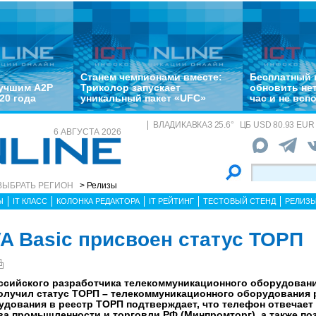
Станем чемпионами вместе:
Бесплатный 
лучшим A2P
Триколор запускает
обновить не
20 года
уникальный пакет «UFC»
час и не всп
ВЛАДИКАВКАЗ
25.6
°
ЦБ
USD 80.93 EUR 
6 АВГУСТА 2026
ВЫБРАТЬ РЕГИОН
> Релизы
Ы
IT КЛАСС
КОЛОНКА РЕДАКТОРА
IT РЕЙТИНГ
ТЕСТОВЫЙ СТЕНД
РЕЛИЗ
VA Basic присвоен статус ТОРП
российского разработчика телекоммуникационного оборудован
получил статус ТОРП – телекоммуникационного оборудования
удования в реестр ТОРП подтверждает, что телефон отвечает
ва промышленности и торговли РФ (Минпромторг), а также п