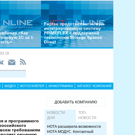
Fujitsu представляет новую
интегрированную систему
вебинар «Как
PRIMEFLEX с поддержкой
типовую 1С за 1
технологии Storage Spaces
отеть»
Direct
93.19
Ы
ВИДЕО
ФОТОГАЛЕРЕЯ
ИНФОГРАФИКА
КАТАЛОГ КОМПАНИЙ
ДОБАВИТЬ КОМПАНИЮ
НОВОСТИ
ТОП-
ДНЯ
НОВОСТИ
ия и программного
 российского
НОТА расширила возможности
 всем требованиям
НОТА МОДУС. Контактный
озволяет решению