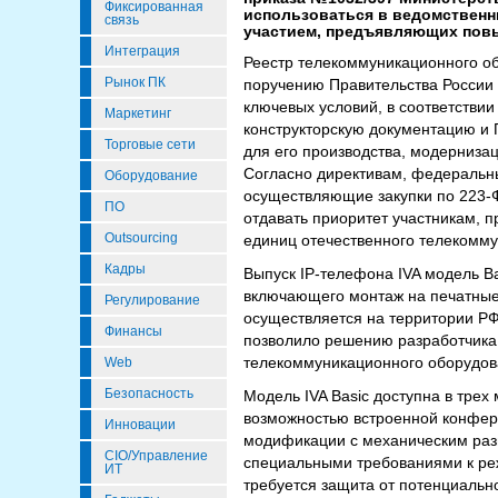
Фиксированная
использоваться в ведомственн
связь
участием, предъявляющих повы
Интеграция
Реестр телекоммуникационного о
Рынок ПК
поручению Правительства России
ключевых условий, в соответстви
Маркетинг
конструкторскую документацию и 
Торговые сети
для его производства, модернизац
Согласно директивам, федеральны
Оборудование
осуществляющие закупки по 223-Ф
ПО
отдавать приоритет участникам, 
Outsourcing
единиц отечественного телекомму
Кадры
Выпуск IP-телефона IVA модель Ba
включающего монтаж на печатные 
Регулирование
осуществляется на территории РФ
Финансы
позволило решению разработчика 
телекоммуникационного оборудов
Web
Безопасность
Модель IVA Basic доступна в трех
возможностью встроенной конфере
Инновации
модификации с механическим разм
CIO/Управление
специальными требованиями к ре
ИТ
требуется защита от потенциальн