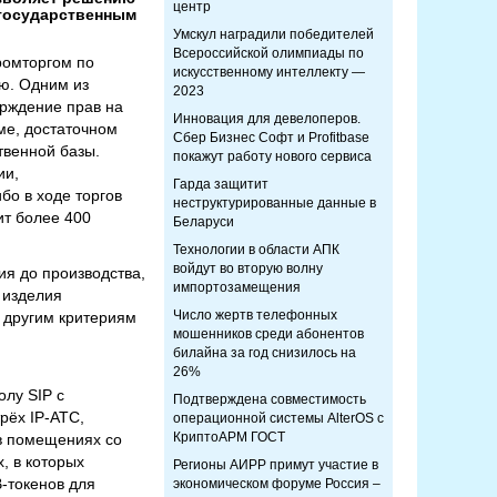
центр
 государственным
Умскул наградили победителей
Всероссийской олимпиады по
ромторгом по
искусственному интеллекту —
ю. Одним из
2023
ерждение прав на
Инновация для девелоперов.
ме, достаточном
Сбер Бизнес Софт и Profitbase
твенной базы.
покажут работу нового сервиса
ии,
Гарда защитит
бо в ходе торгов
неструктурированные данные в
ит более 400
Беларуси
Технологии в области АПК
войдут во вторую волну
ия до производства,
импортозамещения
 изделия
Число жертв телефонных
 другим критериям
мошенников среди абонентов
билайна за год снизилось на
26%
олу SIP с
Подтверждена совместимость
рёх IP-АТС,
операционной системы AlterOS с
КриптоАРМ ГОСТ
 в помещениях со
, в которых
Регионы АИРР примут участие в
-токенов для
экономическом форуме Россия –