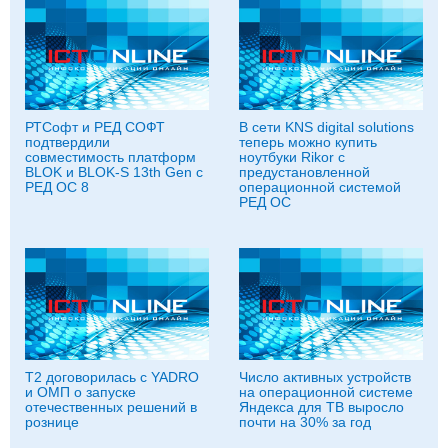
РТСофт и РЕД СОФТ
В сети KNS digital solutions
подтвердили
теперь можно купить
совместимость платформ
ноутбуки Rikor с
BLOK и BLOK-S 13th Gen с
предустановленной
РЕД ОС 8
операционной системой
РЕД ОС
T2 договорилась с YADRO
Число активных устройств
и ОМП о запуске
на операционной системе
отечественных решений в
Яндекса для ТВ выросло
рознице
почти на 30% за год