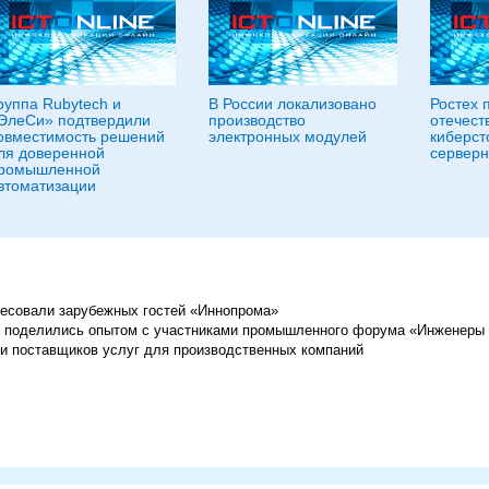
руппа Rubytech и
В России локализовано
Ростех 
ЭлеСи» подтвердили
производство
отечест
овместимость решений
электронных модулей
киберст
ля доверенной
серверн
ромышленной
втоматизации
ересовали зарубежных гостей «Иннопрома»
» поделились опытом с участниками промышленного форума «Инженеры
ди поставщиков услуг для производственных компаний