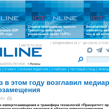
Станем чемпионами вместе:
Бесплатный 
лучшим A2P
Триколор запускает
обновить не
20 года
уникальный пакет «UFC»
час и не всп
ВЛАДИКАВКАЗ
19.1
°
ЦБ
USD 82.17 EUR 
7 АВГУСТА 2026
ВЫБРАТЬ РЕГИОН
> Релизы
Ы
IT КЛАСС
КОЛОНКА РЕДАКТОРА
IT РЕЙТИНГ
ТЕСТОВЫЙ СТЕНД
РЕЛИЗ
з в этом году возглавил медиа
тозамещения
.RU
и импортозамещения и трансфера технологий «Приоритет» пр
вности российских регионов в области импортозамещения.