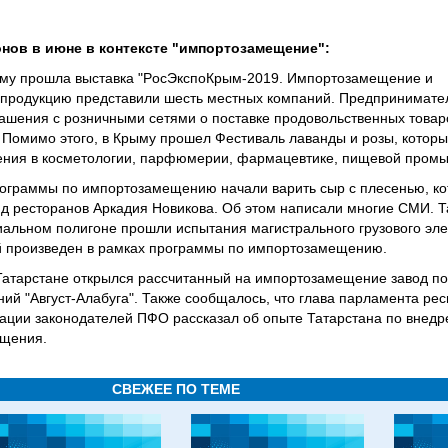
нов в июне в контексте "импортозамещение":
ыму прошла выставка "РoсЭкспоКрым-2019. Импортозамещение и
ю продукцию представили шесть местных компаний. Предпринимате
лашения с розничными сетями о поставке продовольственных това
 Помимо этого, в Крыму прошел Фестиваль лаванды и розы, котор
ния в косметологии, парфюмерии, фармацевтике, пищевой пром
рограммы по импортозамещению начали варить сыр с плесенью, ко
юд ресторанов Аркадия Новикова. Об этом написали многие СМИ. 
циальном полигоне прошли испытания магистрального грузового эле
й произведен в рамках программы по импортозамещению.
Татарстане открылся рассчитанный на импортозамещение завод по
ний "Август-Алабуга". Также сообщалось, что глава парламента ре
ации законодателей ПФО рассказал об опыте Татарстана по внед
ещения.
СВЕЖЕЕ ПО ТЕМЕ