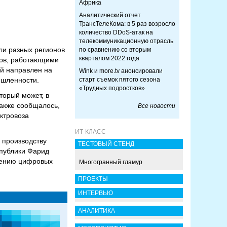
Африка
Аналитический отчет
ТрансТелеКома: в 5 раз возросло
количество DDoS-атак на
телекоммуникационную отрасль
ли разных регионов
по сравнению со вторым
кварталом 2022 года
ров, работающими
ый направлен на
Wink и more.tv анонсировали
ышленности.
старт съемок пятого сезона
«Трудных подростков»
торый может, в
Также сообщалось,
Все новости
ктровоза
ИТ-КЛАСС
 производству
ТЕСТОВЫЙ СТЕНД
спублики Фарид
рению цифровых
Многогранный гламур
ПРОЕКТЫ
ИНТЕРВЬЮ
АНАЛИТИКА