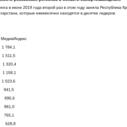
инга в июне 2019 года второй раз в этом году заняла Республика
атарстана, которые ежемесячно находятся в десятке лидеров.
МедиаИндекс
784,1
 511,5
 320,4
 158,1
023,6
941,5
895,6
 861,0
765,1
 628,8