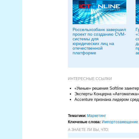
Россельхозбанк завершил
Г
проект по созданию CVM-
«
системы для
с
юридических лиц на
д
отечественной
п
платформе
а
ИНТЕРЕСНЫЕ ССЫЛКИ
«Умные» решения Softline заинт
Эксперты Концерна «Автоматика
Accenture признана лидером сре
Тематики:
Маркетинг
Ключевые слова:
Импорто­замещение
А ЗНАЕТЕ ЛИ ВЫ, ЧТО: