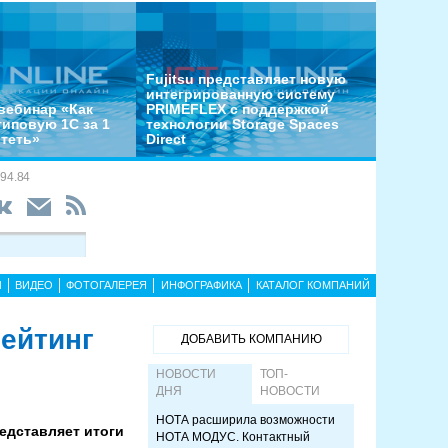
Fujitsu представляет новую
интегрированную систему
вебинар «Как
PRIMEFLEX с поддержкой
типовую 1С за 1
технологии Storage Spaces
отеть»
Direct
94.84
Ы
ВИДЕО
ФОТОГАЛЕРЕЯ
ИНФОГРАФИКА
КАТАЛОГ КОМПАНИЙ
рейтинг
ДОБАВИТЬ КОМПАНИЮ
НОВОСТИ
ТОП-
ДНЯ
НОВОСТИ
НОТА расширила возможности
едставляет итоги
НОТА МОДУС. Контактный