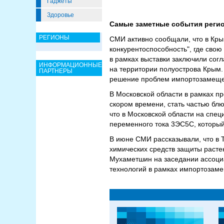
Гаджеты
Здоровье
Самые заметные события регио
РЕГИОНЫ
СМИ активно сообщали, что в Кр
конкурентоспособность", где сво
в рамках выставки заключили сог
ИНФОРМАЦИОННЫЕ
на территории полуострова Крым.
ПАРТНЕРЫ
решение проблем импортозамеще
В Московской области в рамках п
скором времени, стать частью бл
что в Московской области на спе
переменного тока 3ЭС5С, которы
В июне СМИ рассказывали, что в 
химических средств защиты расте
Мухаметшин на заседании ассоци
технологий в рамках импортозам