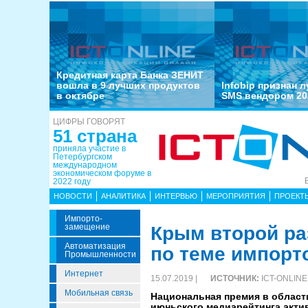
Кредитная карта Банка ЗЕНИТ
вошла в 9 лучших продуктов
Infobip признан 
в октябре
SMS вендором 20
ЦИФРЫ ГОВОРЯТ
51 страна
приняла участие в
Петербургском
международном
экономическом форуме в
2022 году
НОВОСТИ
АНАЛИТИКА
ИНТЕРВЬЮ
МЕРОПРИЯТИЯ
ПРОЕКТ
Импорто­
Замещение
Крым второй ра
Автоматизация
по теме импор
Промышленности
Интернет
15.07.2019 |
ИСТОЧНИК:
ICT-ONLINE
Мобильная связь
Национальная премия в област
июньского медиарейтинга акти