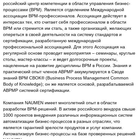
российский центр компетенции в области управления бизнес-
процессами (BPM). Является отделением Международной
ассоциации BPM-профессионалов. Ассоциация действует в
интересах тех, кто считает себя профессионалом в области
BPM или стремится им стать, а также организаций, желающих
опереться в своей деятельности на систему стандартов и
сертификации, разработанную международной
профессиональной ассоциацией. Для этого Ассоциация на
регулярной основе проводит мероприятия – семинары, круглые
столы, мастер-классы – и ведет долгосрочные проекты,
нацеленные на развитие дисциплины BPM в России. Знания и
практический опыт членов ABPMP аккумулируется в Своде
знаний BPM CBOK® (Business Process Management Common
Body of Knowledge); он же является основой, разрабатываемой
ABPMP системой сертификации.
Компания NAUMEN имеет многолетний опыт в области
разработки BPM-решений. В активе российского вендора свыше
1000 проектов внедрения различных информационных систем
автоматизации бизнес-процессов в разных отраслях, что
является гарантией зрелости продуктов и услуг компании.
Автоматизируя бизнес-процессы на базе проверенных решений