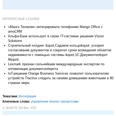
ИНТЕРЕСНЫЕ ССЫЛКИ
«Манго Телеком» интегрировала телефонию Mango Office c
amoCRM
Альфа-Банк использует в своих IT-системах решения Vision
Solutions
Строительный холдинг &quot;Садовое кольцо&quot; ускорил
согласование документов и сократил сроки возведения объектов
недвижимости с помощью системы &quot;1С:Документооборот
8&quot;
Lexmark признан сильнейшим международным экспертом по
оптимизации документооборота
IoT-решение Orange Business Services позволит пользователям
устройств Tractive следить за своими домашними животными в 80
странах мира
Тематики:
Интеграция
Ключевые слова:
управление бизнес-процессами
А ЗНАЕТЕ ЛИ ВЫ, ЧТО: