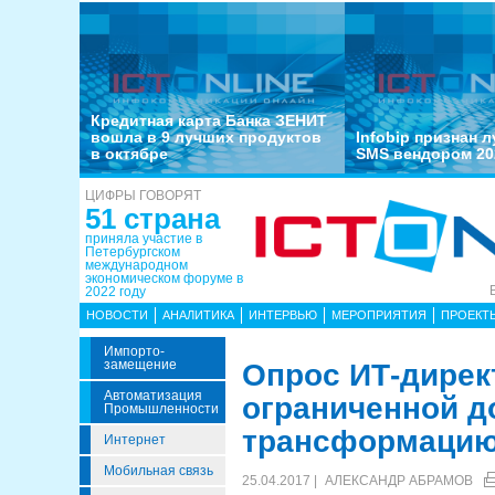
Кредитная карта Банка ЗЕНИТ
вошла в 9 лучших продуктов
Infobip признан 
в октябре
SMS вендором 20
ЦИФРЫ ГОВОРЯТ
51 страна
приняла участие в
Петербургском
международном
экономическом форуме в
2022 году
НОВОСТИ
АНАЛИТИКА
ИНТЕРВЬЮ
МЕРОПРИЯТИЯ
ПРОЕКТ
Импорто­
Замещение
Опрос ИТ-дирек
Автоматизация
ограниченной д
Промышленности
трансформаци
Интернет
Мобильная связь
25.04.2017 |
АЛЕКСАНДР АБРАМОВ