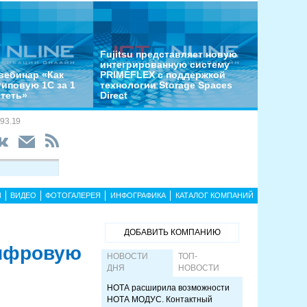
Fujitsu представляет новую
интегрированную систему
вебинар «Как
PRIMEFLEX с поддержкой
типовую 1С за 1
технологии Storage Spaces
отеть»
Direct
93.19
Ы
ВИДЕО
ФОТОГАЛЕРЕЯ
ИНФОГРАФИКА
КАТАЛОГ КОМПАНИЙ
ДОБАВИТЬ КОМПАНИЮ
цифровую
НОВОСТИ
ТОП-
ДНЯ
НОВОСТИ
НОТА расширила возможности
НОТА МОДУС. Контактный