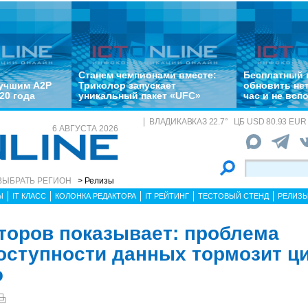
Станем чемпионами вместе:
Бесплатный 
лучшим A2P
Триколор запускает
обновить не
20 года
уникальный пакет «UFC»
час и не всп
ВЛАДИКАВКАЗ
22.7
°
ЦБ
USD 80.93 EUR 
6 АВГУСТА 2026
ВЫБРАТЬ РЕГИОН
> Релизы
Ы
IT КЛАСС
КОЛОНКА РЕДАКТОРА
IT РЕЙТИНГ
ТЕСТОВЫЙ СТЕНД
РЕЛИЗ
торов показывает: проблема
оступности данных тормозит 
ю