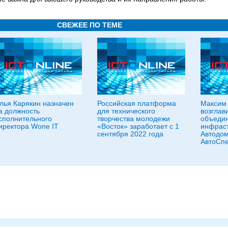
СВЕЖЕЕ ПО ТЕМЕ
лья Карякин назначен
Российская платформа
Максим
а должность
для технического
возглав
сполнительного
творчества молодежи
объедин
иректора Wone IT
«Восток» заработает с 1
инфраст
сентября 2022 года
Автодом
АвтоСп