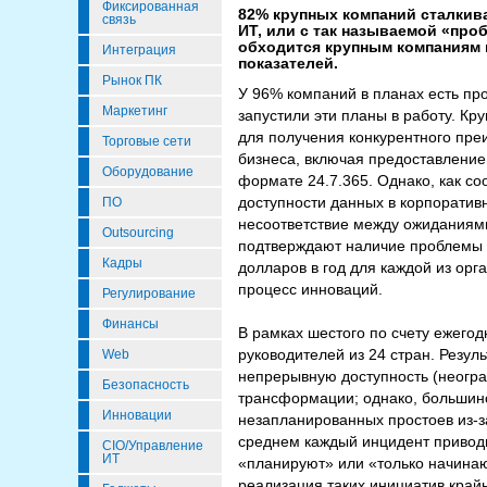
Фиксированная
82% крупных компаний сталкив
связь
ИТ, или с так называемой «пр
обходится крупным компаниям в
Интеграция
показателей.
Рынок ПК
У 96% компаний в планах есть п
Маркетинг
запустили эти планы в работу. К
для получения конкурентного пре
Торговые сети
бизнеса, включая предоставление
Оборудование
формате 24.7.365. Однако, как с
доступности данных в корпоратив
ПО
несоответствие между ожиданиями
Outsourcing
подтверждают наличие проблемы о
Кадры
долларов в год для каждой из орг
процесс инноваций.
Регулирование
Финансы
В рамках шестого по счету ежегод
руководителей из 24 стран. Резул
Web
непрерывную доступность (неогр
Безопасность
трансформации; однако, большинс
Инновации
незапланированных простоев из-за
среднем каждый инцидент приводи
CIO/Управление
ИТ
«планируют» или «только начинаю
реализация таких инициатив край