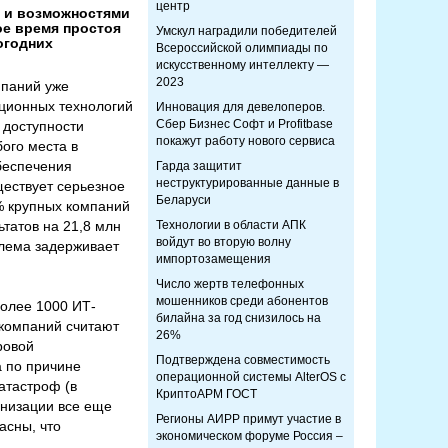
центр
й и возможностями
ое время простоя
Умскул наградили победителей
огодних
Всероссийской олимпиады по
искусственному интеллекту —
2023
мпаний уже
ационных технологий
Инновация для девелоперов.
Сбер Бизнес Софт и Profitbase
 доступности
покажут работу нового сервиса
ого места в
беспечения
Гарда защитит
неструктурированные данные в
ществует серьезное
Беларуси
% крупных компаний
татов на 21,8 млн
Технологии в области АПК
войдут во вторую волну
блема задерживает
импортозамещения
Число жертв телефонных
мошенников среди абонентов
более 1000 ИТ-
билайна за год снизилось на
 компаний считают
26%
ровой
Подтверждена совместимость
а по причине
операционной системы AlterOS с
атастроф (в
КриптоАРМ ГОСТ
анизации все еще
Регионы АИРР примут участие в
асны, что
экономическом форуме Россия –