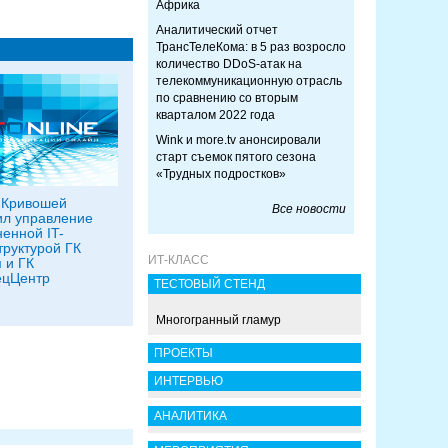
Африка
Аналитический отчет
ТрансТелеКома: в 5 раз возросло
количество DDoS-атак на
телекоммуникационную отрасль
по сравнению со вторым
кварталом 2022 года
Wink и more.tv анонсировали
старт съемок пятого сезона
«Трудных подростков»
 Кривошей
Все новости
ил управление
енной IT-
руктурой ГК
ИТ-КЛАСС
 и ГК
ецЦентр
ТЕСТОВЫЙ СТЕНД
Многогранный гламур
ПРОЕКТЫ
ИНТЕРВЬЮ
АНАЛИТИКА