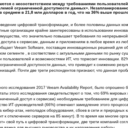
аются с несоответствием между требованиями пользователе
облемой ограниченной доступности данных». Незапланированн
 среднем в 21,8 млн долларов в год, что на 36% выше прошл
роведение цифровой трансформации, и более половины данных ко
рупные организации крайне заинтересованы в использовании иннов
имущества, что значительно повышает требования по непрерывной
 доступа к сервисам, данным и приложениям в любое время из люб
ообщает Veeam Software, поставщик инновационных решений для о
ном сегменте , в соответствии с актуальными данными по рынку су
 пользователей и возможностями ИТ, что тормозит инновации. 82
граниченной доступности данных, что приводит к снижению резуль
анизаций. Почти две трети респондентов признают, что данная про
ного исследования 2017 Veeam Availability Report, было опрошено 
ьтаты этого исследования свидетельствуют о том, что 69% мировых
аниченный доступ к сервисам) необходимым требованием для циф
тво ИТ-руководителей (66%) отмечают замедление этого процесс
 кибер-атак, неполадок оборудования, сбоев в сети и природных к
т к отключению серверов на 85 минут). В то время как многие орг
т» свой путь к цифровой трансформации, две трети компаний согл
не важна для высшего руководства и их направления работы.