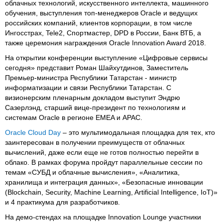
облачных технологий, искусственного интеллекта, машинного
обучения, выступления топ-менеджеров Oracle и ведущих
российских компаний, клиентов корпорации, в том числе
Ингосстрах, Tele2, Cпортмастер, DPD в России, Банк ВТБ, а
также церемония награждения Oracle Innovation Award 2018.
На открытии конференции выступление «Цифровые сервисы
сегодня» представит Роман Шайхутдинов, Заместитель
Премьер-министра Республики Татарстан - министр
информатизации и связи Республики Татарстан. С
визионерским пленарным докладом выступит Эндрю
Сазерлэнд, старший вице-президент по технологиям и
системам Oracle в регионе EMEA и APAC.
Oracle Cloud Day
– это мультимодальная площадка для тех, кто
заинтересован в получении преимуществ от облачных
вычислений, даже если еще не готов полностью перейти в
облако. В рамках форума пройдут параллельные сессии по
темам «СУБД и облачные вычисления», «Аналитика,
хранилища и интеграция данных», «Безопасные инновации
(Blockchain, Security, Machine Learning, Artificial Intelligence, IoT)»
и 4 практикума для разработчиков.
На демо-стендах на площадке Innovation Lounge участники