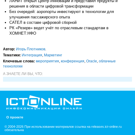
ЛАНИТ открыл Центр Инноваций и представил продукты и
решения в области цифровой трансформации
Без очередей: аэропорты инвестируют в технологии для
улучшения пассажирского опыта
САТЕЛ в составе цифровой сборной
РК «Резерв» ведет учёт по отраслевым стандартам в
ХОМНЕТ:НФО
Автор:
Игорь Плотников
.
Тематики:
Интеграция
,
Маркетинг
Ключевые слова:
мероприятия
,
конференция
,
Oracle
,
облачные
технологии
А ЗНАЕТЕ ЛИ ВЫ, ЧТО:
О проекте
© 2004-2026 При использовании материалов ссылка на releases.ict-online.ru
обязательна