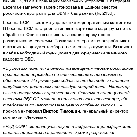
как на ПК, так и в браузерах мобильных устройств. Платформа
Lexema-Framework зарегистрирована в Едином реестре
российских программ для ЭВМ и баз данных (№ 2939).
Lexema-ECM – система управления корпоративным контентом.
В Lexema-ECM настроены типовые карточки и маршруты по их
обработке. Они готовы к использованию сразу после
развертывания системы. Позволяет оперативно разрабатывать
и включать в документооборот нетиповые документы. Включает
в себя необходимый функционал для юридически значимого
кадрового ЭДО.
«В условиях политики импортозамещения многие российские
организации переходят на отечественное программное
обеспечение. На рынке уже сейчас есть достойные аналоги
зарубежным решениям под каждую потребность. Например,
связка программных продуктов от Лексема и операционной
системы РЕД ОС может использоваться в госсекторе, где
требования по импортозамещению особенно высоки»,
–
прокомментировал
Виктор Тимошин,
генеральный директор
компании «Лексема».
«РЕД СОФТ активно участвует в цифровой трансформации
страны по разным направлениям. Кроме разработки