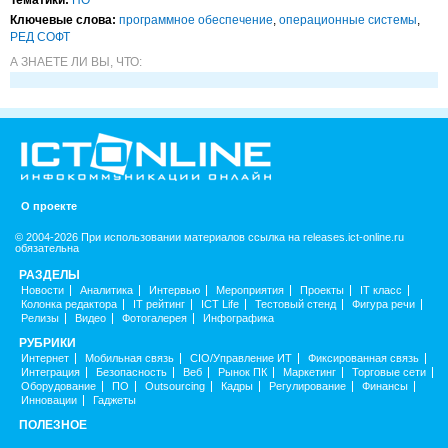
Тематики:
ПО
Ключевые слова:
программное обеспечение
,
операционные системы
,
РЕД СОФТ
А ЗНАЕТЕ ЛИ ВЫ, ЧТО:
О проекте
© 2004-2026 При использовании материалов ссылка на releases.ict-online.ru
обязательна
РАЗДЕЛЫ
Новости
Аналитика
Интервью
Мероприятия
Проекты
IT класс
Колонка редактора
IT рейтинг
ICT Life
Тестовый стенд
Фигура речи
Релизы
Видео
Фотогалерея
Инфографика
РУБРИКИ
Интернет
Мобильная связь
CIO/Управление ИТ
Фиксированная связь
Интеграция
Безопасность
Веб
Рынок ПК
Маркетинг
Торговые сети
Оборудование
ПО
Outsourcing
Кадры
Регулирование
Финансы
Инновации
Гаджеты
ПОЛЕЗНОЕ