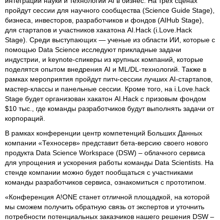
интеграции науки и технологий AI в бизнес. На трех сценах
пройдут сессии для научного сообщества (Science Guide Stage),
бизнеса, инвесторов, разработчиков и фондов (AIHub Stage),
для стартапов и участников хакатона AI.Hack (i.Love.Hack
Stage). Среди выступающих — ученые из области ИИ, которые с
помощью Data Science исследуют прикладные задачи
индустрии, и keynote-спикеры из крупных компаний, которые
поделятся опытом внедрения AI и ML/DL-технологий. Также в
рамках мероприятия пройдут питч-сессии лучших AI-стартапов,
мастер-классы и панельные сессии. Кроме того, на i.Love.hack
Stage будет организован хакатон AI.Hack с призовым фондом
$10 тыс., где команды разработчиков будут выполнять задачи от
корпораций.
В рамках конференции центр компетенций Больших Данных
компании «Техносерв» представит бета-версию своего нового
продукта Data Science Workspace (DSW) – облачного сервиса
для упрощения и ускорения работы команды Data Scientists. На
стенде компании можно будет пообщаться с участниками
команды разработчиков сервиса, ознакомиться с прототипом.
«Конференция A!ONE станет отличной площадкой, на которой
мы сможем получить обратную связь от экспертов и уточнить
потребности потенциальных заказчиков нашего решения DSW –