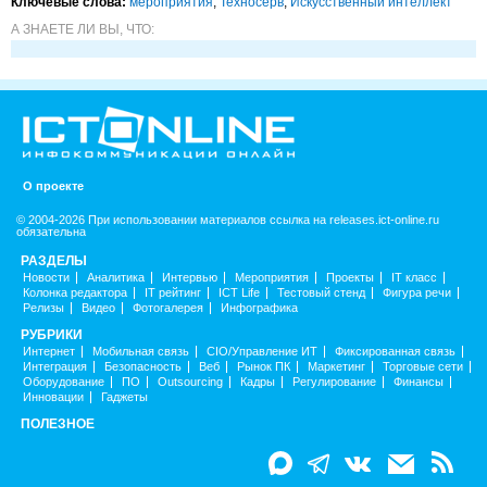
Ключевые слова:
мероприятия
,
Техносерв
,
Искусственный интеллект
А ЗНАЕТЕ ЛИ ВЫ, ЧТО:
О проекте
© 2004-2026 При использовании материалов ссылка на releases.ict-online.ru
обязательна
РАЗДЕЛЫ
Новости
Аналитика
Интервью
Мероприятия
Проекты
IT класс
Колонка редактора
IT рейтинг
ICT Life
Тестовый стенд
Фигура речи
Релизы
Видео
Фотогалерея
Инфографика
РУБРИКИ
Интернет
Мобильная связь
CIO/Управление ИТ
Фиксированная связь
Интеграция
Безопасность
Веб
Рынок ПК
Маркетинг
Торговые сети
Оборудование
ПО
Outsourcing
Кадры
Регулирование
Финансы
Инновации
Гаджеты
ПОЛЕЗНОЕ