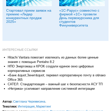
Стартовал прием заявок на
«1С-Рарус» совместно с
премию «Лидер
фирмой «1С» провели
конкурентных продаж
День первокурсника для
2025»
студентов
Финуниверситета
ИНТЕРЕСНЫЕ ССЫЛКИ
Hitachi Vantara помогает извлекать из данных более ценные
знания с помощью Pentaho 8.2
НПО Энергомаш и КРОК создали единое окно цифровых
корпоративных сервисов
«Банк &quot;Зенит&quot; перевел корпоративную почту в облако
Office 365
САТЕЛ: Стандартизация – важный шаг к безопасности АСУ ТП
«Нетрика» усиливает направление системной интеграции
Автор:
Светлана Черемисина
.
Тематики:
Интеграция
,
Маркетинг