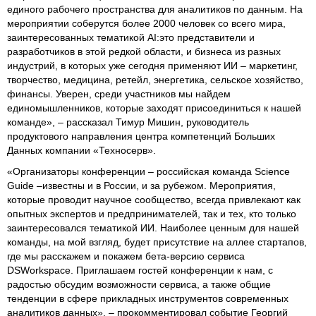
единого рабочего пространства для аналитиков по данным. На
мероприятии соберутся более 2000 человек со всего мира,
заинтересованных тематикой AI:это представители и
разработчиков в этой редкой области, и бизнеса из разных
индустрий, в которых уже сегодня применяют ИИ – маркетинг,
творчество, медицина, ретейл, энергетика, сельское хозяйство,
финансы. Уверен, среди участников мы найдем
единомышленников, которые заходят присоединиться к нашей
команде», – рассказал Тимур Мишин, руководитель
продуктового направления центра компетенций Больших
Данных компании «Техносерв».
«Организаторы конференции – российская команда Science
Guide –известны и в России, и за рубежом. Мероприятия,
которые проводит научное сообщество, всегда привлекают как
опытных экспертов и предпринимателей, так и тех, кто только
заинтересовался тематикой ИИ. Наиболее ценным для нашей
команды, на мой взгляд, будет присутствие на аллее стартапов,
где мы расскажем и покажем бета-версию сервиса
DSWorkspace. Приглашаем гостей конференции к нам, с
радостью обсудим возможности сервиса, а также общие
тенденции в сфере прикладных инструментов современных
аналитиков данных», – прокомментировал событие Георгий