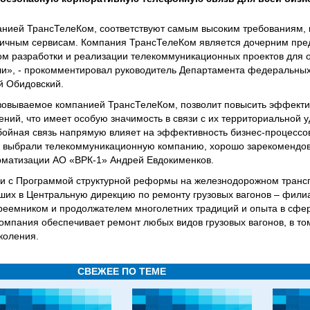
анией ТрансТелеКом, соответствуют самым высоким требованиям,
огичным сервисам. Компания ТрансТелеКом является дочерним пр
м разработки и реализации телекоммуникационных проектов для 
ли», - прокомментировал руководитель Департамента федеральны
й Обидовский.
зовываемое компанией ТрансТелеКом, позволит повысить эффекти
ний, что имеет особую значимость в связи с их территориальной 
ебойная связь напрямую влияет на эффективность бизнес-процессо
ы выбрали телекоммуникационную компанию, хорошо зарекомендо
рматизации АО «ВРК-1» Андрей Евдокименков.
ии с Программой структурной реформы на железнодорожном транс
вших в Центральную дирекцию по ремонту грузовых вагонов – фил
реемником и продолжателем многолетних традиций и опыта в сфе
омпания обеспечивает ремонт любых видов грузовых вагонов, в то
коления.
СВЕЖЕЕ ПО ТЕМЕ