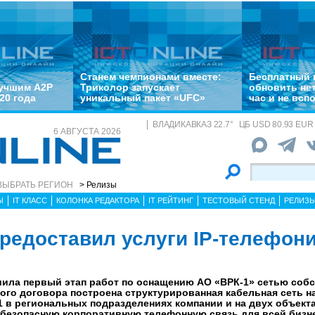
Станем чемпионами вместе:
Бесплатный 
лучшим A2P
Триколор запускает
обновить не
20 года
уникальный пакет «UFC»
час и не всп
ВЛАДИКАВКАЗ
22.7
°
ЦБ
USD 80.93 EUR 
6 АВГУСТА 2026
ВЫБРАТЬ РЕГИОН
> Релизы
Ы
IT КЛАСС
КОЛОНКА РЕДАКТОРА
IT РЕЙТИНГ
ТЕСТОВЫЙ СТЕНД
РЕЛИЗ
редоставил услуги IP-телефони
ила первый этап работ по оснащению АО «ВРК-1» сетью собс
ого договора построена структурированная кабельная сеть на
 в региональных подразделениях компании и на двух объекта
 безопасную корпоративную телефонную связь для всей бизн