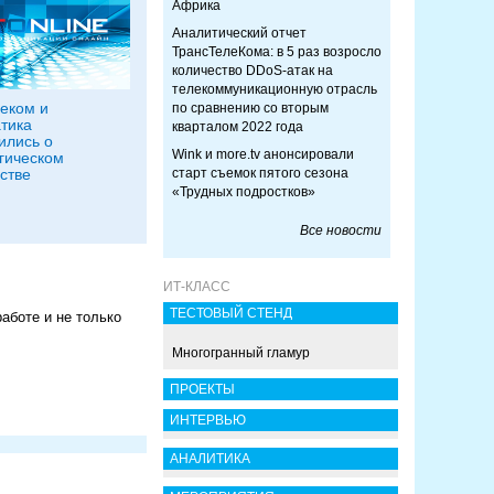
Африка
Аналитический отчет
ТрансТелеКома: в 5 раз возросло
количество DDoS-атак на
телекоммуникационную отрасль
еком и
по сравнению со вторым
тика
кварталом 2022 года
ились о
Wink и more.tv анонсировали
гическом
стве
старт съемок пятого сезона
«Трудных подростков»
Все новости
ИТ-КЛАСС
ТЕСТОВЫЙ СТЕНД
аботе и не только
Многогранный гламур
ПРОЕКТЫ
ИНТЕРВЬЮ
АНАЛИТИКА