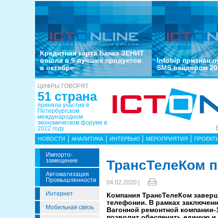
Кредитная карта Банка ЗЕНИТ
вошла в 9 лучших продуктов
Infobip признан 
в октябре
SMS вендором 20
ЦИФРЫ ГОВОРЯТ
51 страна
приняла участие в
Петербургском
международном
экономическом форуме в
2022 году
НОВОСТИ
АНАЛИТИКА
ИНТЕРВЬЮ
МЕРОПРИЯТИЯ
ПРОЕКТ
Импорто­
Замещение
ТрансТелеКом п
Автоматизация
Промышленности
04.02.2020 |
Интернет
Компания ТрансТелеКом заверш
телефонии. В рамках заключенн
Мобильная связь
Вагонной ремонтной компании-1
позволит обеспечить единую и