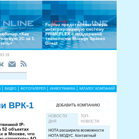
Fujitsu представляет новую
интегрированную систему
вебинар «Как
PRIMEFLEX с поддержкой
типовую 1С за 1
технологии Storage Spaces
отеть»
Direct
93.19
Ы
ВИДЕО
ФОТОГАЛЕРЕЯ
ИНФОГРАФИКА
КАТАЛОГ КОМПАНИЙ
и ВРК-1
ДОБАВИТЬ КОМПАНИЮ
НОВОСТИ
ТОП-
ДНЯ
НОВОСТИ
твенной IP-
 52 объектах
НОТА расширила возможности
х в Москве, что
НОТА МОДУС. Контактный
ес-структуры АО