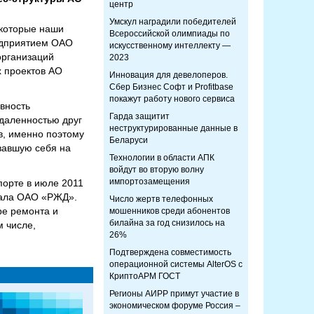
центр
Умскул наградили победителей
 которые наши
Всероссийской олимпиады по
едприятием ОАО
искусственному интеллекту —
организаций
2023
х проектов АО
Инновация для девелоперов.
Сбер Бизнес Софт и Profitbase
покажут работу нового сервиса
вность
Гарда защитит
удаленностью друг
неструктурированные данные в
в, именно поэтому
Беларуси
вавшую себя на
Технологии в области АПК
войдут во вторую волну
импортозамещения
порте в июле 2011
иала ОАО «РЖД».
Число жертв телефонных
ре ремонта и
мошенников среди абонентов
билайна за год снизилось на
м числе,
26%
Подтверждена совместимость
операционной системы AlterOS с
КриптоАРМ ГОСТ
Регионы АИРР примут участие в
экономическом форуме Россия –