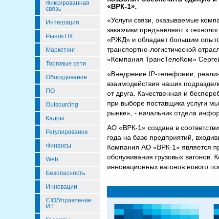
Фиксированная
«ВРК-1».
связь
«Услуги связи, оказываемые комп
Интеграция
заказчики предъявляют к технол
Рынок ПК
«РЖД» и обладает большим опыто
транспортно-логистической отрас
Маркетинг
«Компания ТрансТелеКом» Серге
Торговые сети
«Внедрение IP-телефонии, реали
Оборудование
взаимодействия наших подразделе
ПО
от друга. Качественная и беспер
при выборе поставщика услуги м
Outsourcing
рынке», - начальник отдела инфо
Кадры
АО «ВРК-1» создана в соответств
Регулирование
года на базе предприятий, входи
Финансы
Компания АО «ВРК-1» является п
обслуживания грузовых вагонов. К
Web
инновационных вагонов нового по
Безопасность
Инновации
CIO/Управление
ИТ