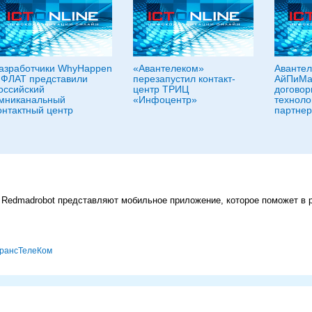
азработчики WhyHappen
«Авантелеком»
Авантел
 ФЛАТ представили
перезапустил контакт-
АйПиМа
оссийский
центр ТРИЦ
договор
мниканальный
«Инфоцентр»
техноло
онтактный центр
партнер
 Redmadrobot представляют мобильное приложение, которое поможет в р
ТрансТелеКом