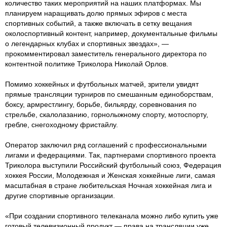
количество таких мероприятий на наших платформах. Мы
планируем наращивать долю прямых эфиров с места
спортивных событий, а также включать в сетку вещания
околоспортивный контент, например, документальные фильмы
о легендарных клубах и спортивных звездах», —
прокомментировал заместитель генерального директора по
контентной политике Триколора Николай Орлов.
Помимо хоккейных и футбольных матчей, зрители увидят
прямые трансляции турниров по смешанным единоборствам,
боксу, армрестлингу, борьбе, бильярду, соревнования по
стрельбе, скалолазанию, горнолыжному спорту, мотоспорту,
гребле, снегоходному фристайлу.
Оператор заключил ряд соглашений с профессиональными
лигами и федерациями. Так, партнерами спортивного проекта
Триколора выступили Российский футбольный союз, Федерация
хоккея России, Молодежная и Женская хоккейные лиги, самая
масштабная в стране любительская Ночная хоккейная лига и
другие спортивные организации.
«При создании спортивного телеканала можно либо купить уже
готовый телевизионный продукт — права на трансляции уже