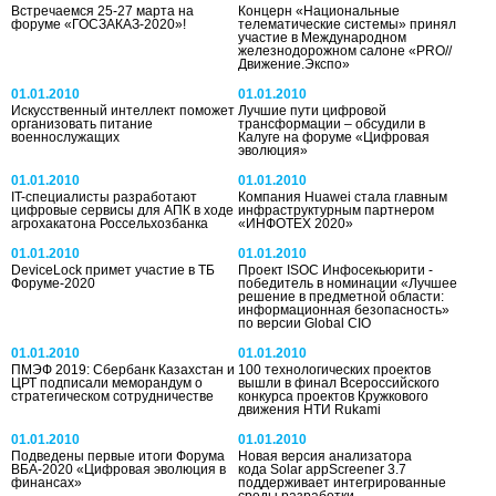
Встречаемся 25-27 марта на
Концерн «Национальные
форуме «ГОСЗАКАЗ-2020»!
телематические системы» принял
участие в Международном
железнодорожном салоне «PRO//
Движение.Экспо»
01.01.2010
01.01.2010
Искусственный интеллект поможет
Лучшие пути цифровой
организовать питание
трансформации – обсудили в
военнослужащих
Калуге на форуме «Цифровая
эволюция»
01.01.2010
01.01.2010
IT-специалисты разработают
Компания Huawei стала главным
цифровые сервисы для АПК в ходе
инфраструктурным партнером
агрохакатона Россельхозбанка
«ИНФОТЕХ 2020»
01.01.2010
01.01.2010
DeviceLock примет участие в ТБ
Проект ISOC Инфосекьюрити -
Форуме-2020
победитель в номинации «Лучшее
решение в предметной области:
информационная безопасность»
по версии Global CIO
01.01.2010
01.01.2010
ПМЭФ 2019: Сбербанк Казахстан и
100 технологических проектов
ЦРТ подписали меморандум о
вышли в финал Всероссийского
стратегическом сотрудничестве
конкурса проектов Кружкового
движения НТИ Rukami
01.01.2010
01.01.2010
Подведены первые итоги Форума
Новая версия анализатора
ВБА-2020 «Цифровая эволюция в
кода Solar appScreener 3.7
финансах»
поддерживает интегрированные