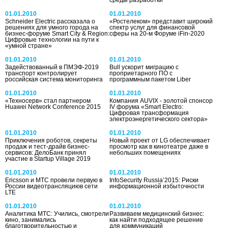
среды разработки
01.01.2010
01.01.2010
Schneider Electric рассказала о
«Ростелеком» представит широкий
решениях для умного города на
спектр услуг для финансовой
бизнес-форуме Smart City & Region:
сферы на 20-м Форуме iFin-2020
Цифровые технологии на пути к
«умной стране»
01.01.2010
01.01.2010
Задействованный в ПМЭФ-2019
Bull ускорит миграцию с
транспорт контролирует
проприетарного ПО с
российская система мониторинга
программным пакетом Liber
01.01.2010
01.01.2010
«Техносерв» стал партнером
Компания AUVIX - золотой спонсор
Huawei Network Conference 2015
IV форума «Smart Electro:
Цифровая трансформация
электроэнергетического сектора»
01.01.2010
01.01.2010
Приключения роботов, секреты
Новый проект от LG обеспечивает
продаж и тест-драйв бизнес-
просмотр как в кинотеатре даже в
сервисов: ДелоБанк принял
небольших помещениях
участие в Startup Village 2019
01.01.2010
01.01.2010
Ericsson и МТС провели первую в
InfoSecurity Russia’2015: Риски
России видеотрансляциюв сети
информационной избыточности
LTE
01.01.2010
01.01.2010
Аналитика МТС: Учились, смотрели
Развиваем медицинский бизнес:
кино, занимались
как найти подходящее решение
благотворительностью и
для коммуникаций