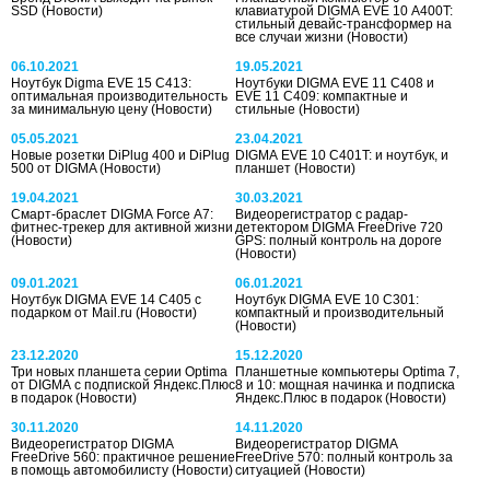
SSD
(Новости)
клавиатурой DIGMA EVE 10 A400T:
стильный девайс-трансформер на
все случаи жизни
(Новости)
06.10.2021
19.05.2021
Ноутбук Digma EVE 15 C413:
Ноутбуки DIGMA EVE 11 С408 и
оптимальная производительность
EVE 11 C409: компактные и
за минимальную цену
(Новости)
стильные
(Новости)
05.05.2021
23.04.2021
Новые розетки DiPlug 400 и DiPlug
DIGMA EVE 10 С401T: и ноутбук, и
500 от DIGMA
(Новости)
планшет
(Новости)
19.04.2021
30.03.2021
Смарт-браслет DIGMA Force A7:
Видеорегистратор с радар-
фитнес-трекер для активной жизни
детектором DIGMA FreeDrive 720
(Новости)
GPS: полный контроль на дороге
(Новости)
09.01.2021
06.01.2021
Ноутбук DIGMA EVE 14 С405 с
Ноутбук DIGMA EVE 10 С301:
подарком от Mail.ru
(Новости)
компактный и производительный
(Новости)
23.12.2020
15.12.2020
Три новых планшета серии Optima
Планшетные компьютеры Optima 7,
от DIGMA с подпиской Яндекс.Плюс
8 и 10: мощная начинка и подписка
в подарок
(Новости)
Яндекс.Плюс в подарок
(Новости)
30.11.2020
14.11.2020
Видеорегистратор DIGMA
Видеорегистратор DIGMA
FreeDrive 560: практичное решение
FreeDrive 570: полный контроль за
в помощь автомобилисту
(Новости)
ситуацией
(Новости)