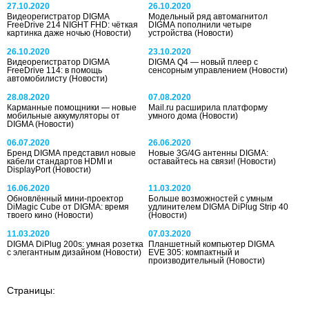
27.10.2020
26.10.2020
Видеорегистратор DIGMA
Модельный ряд автомагнитол
FreeDrive 214 NIGHT FHD: чёткая
DIGMA пополнили четыре
картинка даже ночью
(Новости)
устройства
(Новости)
26.10.2020
23.10.2020
Видеорегистратор DIGMA
DIGMA Q4 — новый плеер с
FreeDrive 114: в помощь
сенсорным управлением
(Новости)
автомобилисту
(Новости)
28.08.2020
07.08.2020
Карманные помощники — новые
Mail.ru расширила платформу
мобильные аккумуляторы от
умного дома
(Новости)
DIGMA
(Новости)
06.07.2020
26.06.2020
Бренд DIGMA представил новые
Новые 3G/4G антенны DIGMA:
кабели стандартов HDMI и
оставайтесь на связи!
(Новости)
DisplayPort
(Новости)
16.06.2020
11.03.2020
Обновлённый мини-проектор
Больше возможностей с умным
DiMagic Cube от DIGMA: время
удлинителем DIGMA DiPlug Strip 40
твоего кино
(Новости)
(Новости)
11.03.2020
07.03.2020
DIGMA DiPlug 200s: умная розетка
Планшетный компьютер DIGMA
с элегантным дизайном
(Новости)
EVE 305: компактный и
производительный
(Новости)
Страницы: