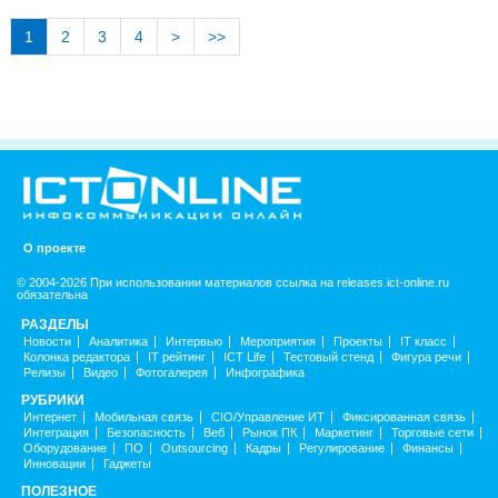
1
2
3
4
>
>>
О проекте
© 2004-2026 При использовании материалов ссылка на releases.ict-online.ru
обязательна
РАЗДЕЛЫ
Новости
Аналитика
Интервью
Мероприятия
Проекты
IT класс
Колонка редактора
IT рейтинг
ICT Life
Тестовый стенд
Фигура речи
Релизы
Видео
Фотогалерея
Инфографика
РУБРИКИ
Интернет
Мобильная связь
CIO/Управление ИТ
Фиксированная связь
Интеграция
Безопасность
Веб
Рынок ПК
Маркетинг
Торговые сети
Оборудование
ПО
Outsourcing
Кадры
Регулирование
Финансы
Инновации
Гаджеты
ПОЛЕЗНОЕ