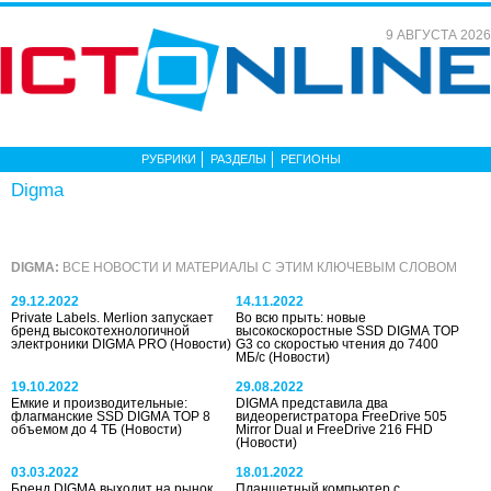
9 АВГУСТА 2026
РУБРИКИ
РАЗДЕЛЫ
РЕГИОНЫ
Digma
DIGMA:
ВСЕ НОВОСТИ И МАТЕРИАЛЫ С ЭТИМ КЛЮЧЕВЫМ СЛОВОМ
29.12.2022
14.11.2022
Private Labels. Merlion запускает
Во всю прыть: новые
бренд высокотехнологичной
высокоскоростные SSD DIGMA TOP
электроники DIGMA PRO
(Новости)
G3 со скоростью чтения до 7400
МБ/с
(Новости)
19.10.2022
29.08.2022
Емкие и производительные:
DIGMA представила два
флагманские SSD DIGMA TOP 8
видеорегистратора FreeDrive 505
объемом до 4 ТБ
(Новости)
Mirror Dual и FreeDrive 216 FHD
(Новости)
03.03.2022
18.01.2022
Бренд DIGMA выходит на рынок
Планшетный компьютер с