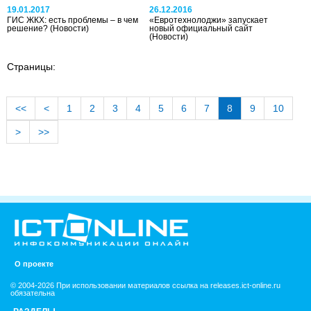
19.01.2017
26.12.2016
ГИС ЖКХ: есть проблемы – в чем
«Евротехнолоджи» запускает
решение?
(Новости)
новый официальный сайт
(Новости)
Страницы:
<<
<
1
2
3
4
5
6
7
8
9
10
>
>>
О проекте
© 2004-2026 При использовании материалов ссылка на releases.ict-online.ru
обязательна