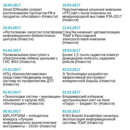
18.05.2017
18.05.2017
Smart IDReader ускорит
Перспективные решения компании
распознавание паспортов РФ в
«РТСофт» были показаны на
продуктах «Инсайрес»
(Новости)
международной выставке РЗА-2017
(Новости)
20.04.2017
12.04.2017
«Ростелеком» запустил платформу
СпецТек начинает автоматизацию
информационно-библиотечных
ТОиР в Ярославской
центров
(Новости)
электросетевой компании
(Новости)
04.04.2017
28.03.2017
Промсвязьбанк приступил к
Более 1,5 тысяч гаджетов помогут
электронному обмену данными с
Домодедово избегать задержек
ГИС ЖКХ
(Новости)
рейсов
(Новости)
23.03.2017
03.03.2017
НПЦ «БизнесАвтоматика»
3i Technologies разработал
представил Медведеву новую
эффективный инструмент
систему по профилактике ДТП
конкурентной борьбы
(Новости)
(Новости)
02.03.2017
22.02.2017
«Технолоджи систем – инновации»
Владимирский избирком
объявляет о запуске КИС
централизовал учет на базе
«Интеграция»
(Новости)
«Парус — Бюджет 8»
(Новости)
06.02.2017
02.02.2017
IQPLATFORM – победитель
В RG Brands Kazakhstan началась
конкурса «Лучшие
эксплуатация информационной
информационно-аналитические
системы ТОиР
(Новости)
инструменты – 2016»
(Новости)