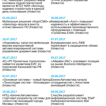
ГАС «Выборы», разработчиком
ЭТРАН ускоряет перевозки
основных подсистем которой
(Новости)
является ФГБУ НИИ «Восход»,
надежно отработала в единый
день голосования
(Новости)
01.09.2017
30.08.2017
Мобильные решения «КорпСМИ» и
Кемеровский «Азот» повышает
«Ареопад» вошли в реестр
надежность и эффективность
отечественного ПО
(Новости)
использования производственного
оборудования с помощью
«Галактика ЕАМ»
(Новости)
18.07.2017
07.07.2017
«Норникель» запустил мобильную
Всеукраинская сеть ЛЖВ
версию корпоративной
переезжает в защищенное облако
автоматизированной системы
(Новости)
управления документами
(Новости)
06.07.2017
05.07.2017
АО «РТ-Проектные технологии»
«Айкумен ИБС» усиливает позиции
займется развитием ЕИС по
на рынке Business Intelligence
поручению Казначейства РФ
(Новости)
(Новости)
03.07.2017
20.06.2017
«Основная система» - новый бренд
БизнесАвтоматика начала
«Технолоджи систем – Инновации»
сотрудничество с Агенством
(Новости)
инноваций
(Новости)
19.06.2017
08.06.2017
НПЦ «БизнесАвтоматика»
СпецТек разрабатывает
стартовал разработку системы для
информационную систему ТОиР
«Агентство инноваций города
Набережночелнинского КБК
Москвы»
(Новости)
(Новости)