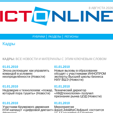
8 АВГУСТА 2026
РУБРИКИ
РАЗДЕЛЫ
РЕГИОНЫ
Кадры
КАДРЫ:
ВСЕ НОВОСТИ И МАТЕРИАЛЫ С ЭТИМ КЛЮЧЕВЫМ СЛОВОМ
01.01.2010
01.01.2010
Эпоха релокации: как управлять
Новые вызовы в образовании
командой в условиях
обсудят с участниками ИННОПРОМ
неопределённости
(Новости)
эксперты Высшей школы бизнеса
НИУ ВШЭ
(Новости)
01.01.2010
01.01.2010
Недоверие к технологиям: «пожар,
Технический директор
который пора тушить»
(Новости)
«АМДтехнологии» получил
признание рынка ЦОД
(Новости)
01.01.2010
01.01.2010
Участники Кружкового движения
Мероприятие
НТИ напишут «Цифровой диктант»
&quot;Job&theCity&quot; состоится