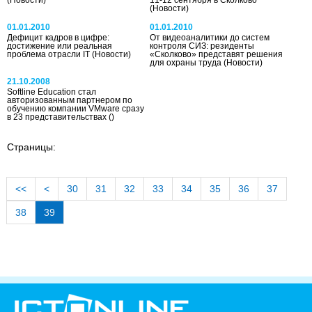
(Новости)
11-12 сентября в Сколково
(Новости)
01.01.2010
01.01.2010
Дефицит кадров в цифре:
От видеоаналитики до систем
достижение или реальная
контроля СИЗ: резиденты
проблема отрасли IT
(Новости)
«Сколково» представят решения
для охраны труда
(Новости)
21.10.2008
Softline Education стал
авторизованным партнером по
обучению компании VMware сразу
в 23 представительствах
()
Страницы:
<<
<
30
31
32
33
34
35
36
37
38
39