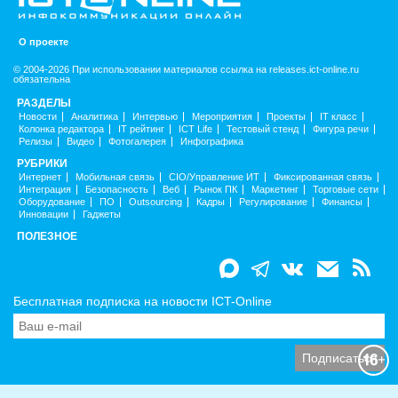
О проекте
© 2004-2026 При использовании материалов ссылка на releases.ict-online.ru
обязательна
РАЗДЕЛЫ
Новости
Аналитика
Интервью
Мероприятия
Проекты
IT класс
Колонка редактора
IT рейтинг
ICT Life
Тестовый стенд
Фигура речи
Релизы
Видео
Фотогалерея
Инфографика
РУБРИКИ
Интернет
Мобильная связь
CIO/Управление ИТ
Фиксированная связь
Интеграция
Безопасность
Веб
Рынок ПК
Маркетинг
Торговые сети
Оборудование
ПО
Outsourcing
Кадры
Регулирование
Финансы
Инновации
Гаджеты
ПОЛЕЗНОЕ
Бесплатная подписка на новости ICT-Online