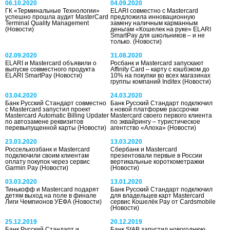
06.10.2020
04.09.2020
ГК «Терминальные Технологии»
ELARI совместно с Mastercard
успешно прошла аудит MasterCard
предложила инновационную
Terminal Quality Management
замену наличным карманным
(Новости)
деньгам «Кошелек на руке» ELARI
SmartPay для школьников – и не
только.
(Новости)
02.09.2020
31.08.2020
ELARI и Mastercard объявили о
Росбанк и Mastercard запускают
выпуске совместного продукта
Affinity Card – карту с кэшбэком до
ELARI SmartPay
(Новости)
10% на покупки во всех магазинах
группы компаний Inditex
(Новости)
03.04.2020
24.03.2020
Банк Русский Стандарт совместно
Банк Русский Стандарт подключил
с Mastercard запустил проект
к новой платформе рассрочки
Mastercard Automatic Billing Updater
Masterсard своего первого клиента
по автозамене реквизитов
по эквайрингу – туристическое
перевыпущенной карты
(Новости)
агентство «Алоха»
(Новости)
23.03.2020
13.03.2020
Россельхозбанк и Mastercard
Сбербанк и Mastercard
подключили своим клиентам
презентовали первые в России
оплату покупок через сервис
вертикальные короткометражки
Garmin Pay
(Новости)
(Новости)
03.03.2020
13.01.2020
Тинькофф и Mastercard подарят
Банк Русский Стандарт подключил
детям выход на поле в финале
для владельцев карт Mastercard
Лиги Чемпионов УЕФА
(Новости)
сервис Кошелёк Pay от Cardsmobile
(Новости)
25.12.2019
20.12.2019
Банк Русский Стандарт и
Банк SIAB запустил новогоднюю