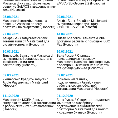
реализовал возможность приема
по обновленной версии протокола
Mastercard на смартфоне через
EMVCo 3D-Secure 2.2
(Новости)
решение SoftPOS с введением пин-
кода
(Новости)
25.08.2021
29.06.2021
Mastercard сертифицировала
Альфа-Банк, Билайн и Mastercard
решение Assist по приему
выпустили цифровую карту
платежей на смартфоне
(Новости)
«Кэшбэк 1-5-25»
(Новости)
27.04.2021
14.04.2021
Альфа-Банк запускает сервис
Плати брелоком. Клиентам МКБ
токенизации от Mastercard для
доступны расчеты с помощью ISBC
онлайн-торговли
(Новости)
Pay
(Новости)
30.03.2021
16.03.2021
Тинькофф, Samsung и Mastercard
Банк Русский Стандарт
выпустили кобрендовые карты с
присоединился к сервису
кэшбэком и скидками на
Mastercard Transfers Hub: переводы
электронику
(Новости)
с электронных кошельков на карты
станут еще удобнее
(Новости)
02.03.2021
09.02.2021
«Ренессанс Кредит» запустил
В онлайн-магазинах,
Apple Pay для карт Mastercard
подключенных к Assist, начал
(Новости)
работать сервис облачной
токенизации Mastercard
(Новости)
11.12.2020
01.12.2020
Mastercard и МОБИ.Деньги
Банк Русский Стандарт предложил
внедряют технологию токенизации
клиентам по эквайрингу
в российских интернет-магазинах
подключение к аналитической
(Новости)
платформе Mastercard для малого
и среднего бизнеса
(Новости)