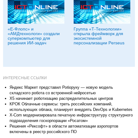
«Е-Флопс» и
Группа «Т‑Технологии»
«АМДтехнологи» создали
открыла фреймворк для
суперкомпьютер для
экосистемной
решения ИИ-задач
персонализации Perseus
ИНТЕРЕСНЫЕ ССЫЛКИ
Яндекс Маркет представил Роборуку — новую модель
складского робота со встроенной нейросетью
X5 начинает роботизацию распределительных центров
КРОК Облачные сервисы: треть российских компаний,
использующих облака, планирует внедрять DevOps и Kubernetes
X-Com модернизировала печатную инфраструктуру структурного
подразделения госкорпорации «Росатом»
Решения «Рексофт» в области автоматизации аэропортов
включены в реестр российского ПО