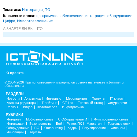
Тематики:
Интеграция
,
ПО
Ключевые слова:
программное обеспечение
,
интеграция
,
оборудование
,
Цифра
,
Импорто­замещение
А ЗНАЕТЕ ЛИ ВЫ, ЧТО:
О проекте
© 2004-2026 При использовании материалов ссылка на releases.ict-online.ru
обязательна
РАЗДЕЛЫ
Новости
Аналитика
Интервью
Мероприятия
Проекты
IT класс
Колонка редактора
IT рейтинг
ICT Life
Тестовый стенд
Фигура речи
Релизы
Видео
Фотогалерея
Инфографика
РУБРИКИ
Интернет
Мобильная связь
CIO/Управление ИТ
Фиксированная связь
Интеграция
Безопасность
Веб
Рынок ПК
Маркетинг
Торговые сети
Оборудование
ПО
Outsourcing
Кадры
Регулирование
Финансы
Инновации
Гаджеты