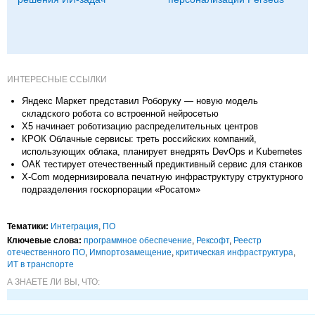
ИНТЕРЕСНЫЕ ССЫЛКИ
Яндекс Маркет представил Роборуку — новую модель
складского робота со встроенной нейросетью
X5 начинает роботизацию распределительных центров
КРОК Облачные сервисы: треть российских компаний,
использующих облака, планирует внедрять DevOps и Kubernetes
ОАК тестирует отечественный предиктивный сервис для станков
X-Com модернизировала печатную инфраструктуру структурного
подразделения госкорпорации «Росатом»
Тематики:
Интеграция
,
ПО
Ключевые слова:
программное обеспечение
,
Рексофт
,
Реестр
отечественного ПО
,
Импорто­замещение
,
критическая инфраструктура
,
ИТ в транспорте
А ЗНАЕТЕ ЛИ ВЫ, ЧТО: