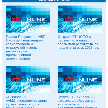
Группа Rubytech и «НВТ-
Отгрузки PT NGFW в
Системы» подтвердили
первом полугодии
совместимость и
превысили результаты по
отказоустойчивость
продукту за весь 2025 год
решения для
промышленной
автоматизации
«Е-Флопс» и
Группа «Т‑Технологии»
«АМДтехнологи» создали
открыла фреймворк для
суперкомпьютер для
экосистемной
решения ИИ-задач
персонализации Perseus