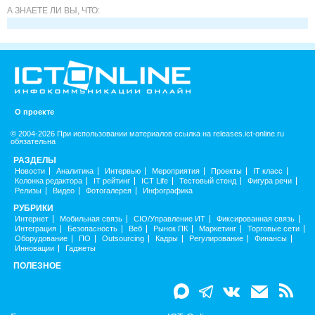
А ЗНАЕТЕ ЛИ ВЫ, ЧТО:
О проекте
© 2004-2026 При использовании материалов ссылка на releases.ict-online.ru
обязательна
РАЗДЕЛЫ
Новости
Аналитика
Интервью
Мероприятия
Проекты
IT класс
Колонка редактора
IT рейтинг
ICT Life
Тестовый стенд
Фигура речи
Релизы
Видео
Фотогалерея
Инфографика
РУБРИКИ
Интернет
Мобильная связь
CIO/Управление ИТ
Фиксированная связь
Интеграция
Безопасность
Веб
Рынок ПК
Маркетинг
Торговые сети
Оборудование
ПО
Outsourcing
Кадры
Регулирование
Финансы
Инновации
Гаджеты
ПОЛЕЗНОЕ