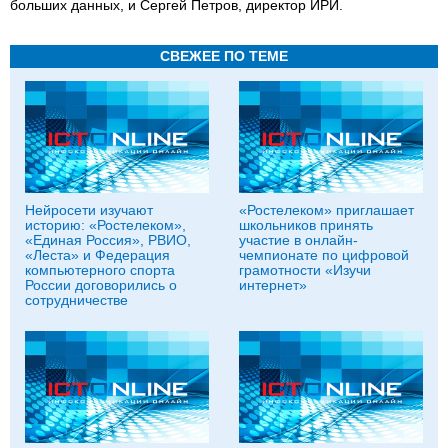
больших данных, и Сергей Петров, директор ИРИ.
СВЕЖЕЕ ПО ТЕМЕ
Нейросети изучают
«Ростелеком» приглашает
историю: «Ростелеком»,
школьников принять
«Единая Россия», РВИО,
участие в онлайн-
«Леста» и Федерация
чемпионате по цифровой
компьютерного спорта
грамотности «Изучи
России договорились о
интернет»
сотрудничестве