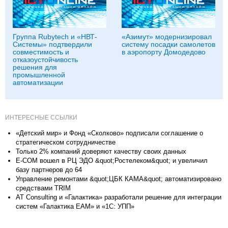
Группа Rubytech и «НВТ-
«Азимут» модернизировал
Системы» подтвердили
систему посадки самолетов
совместимость и
в аэропорту Домодедово
отказоустойчивость
решения для
промышленной
автоматизации
ИНТЕРЕСНЫЕ ССЫЛКИ
«Детский мир» и Фонд «Сколково» подписали соглашение о
стратегическом сотрудничестве
Только 2% компаний доверяют качеству своих данных
E-COM вошел в РЦ ЭДО &quot;Ростелеком&quot; и увеличил
базу партнеров до 64
Управление ремонтами &quot;ЦБК КАМА&quot; автоматизировано
средствами TRIM
AT Consulting и «Галактика» разработали решение для интеграции
систем «Галактика EAM» и «1C: УПП»