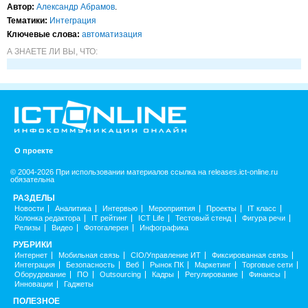
Автор:
Александр Абрамов
.
Тематики:
Интеграция
Ключевые слова:
автоматизация
А ЗНАЕТЕ ЛИ ВЫ, ЧТО:
О проекте
© 2004-2026 При использовании материалов ссылка на releases.ict-online.ru
обязательна
РАЗДЕЛЫ
Новости
Аналитика
Интервью
Мероприятия
Проекты
IT класс
Колонка редактора
IT рейтинг
ICT Life
Тестовый стенд
Фигура речи
Релизы
Видео
Фотогалерея
Инфографика
РУБРИКИ
Интернет
Мобильная связь
CIO/Управление ИТ
Фиксированная связь
Интеграция
Безопасность
Веб
Рынок ПК
Маркетинг
Торговые сети
Оборудование
ПО
Outsourcing
Кадры
Регулирование
Финансы
Инновации
Гаджеты
ПОЛЕЗНОЕ