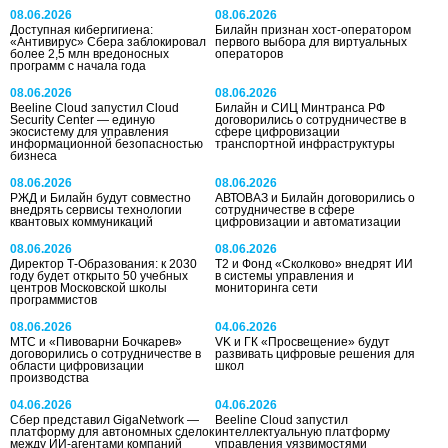
08.06.2026
08.06.2026
Доступная кибергигиена:
Билайн признан хост-оператором
«Антивирус» Сбера заблокировал
первого выбора для виртуальных
более 2,5 млн вредоносных
операторов
программ с начала года
08.06.2026
08.06.2026
Beeline Cloud запустил Cloud
Билайн и СИЦ Минтранса РФ
Security Center — единую
договорились о сотрудничестве в
экосистему для управления
сфере цифровизации
информационной безопасностью
транспортной инфраструктуры
бизнеса
08.06.2026
08.06.2026
РЖД и Билайн будут совместно
АВТОВАЗ и Билайн договорились о
внедрять сервисы технологии
сотрудничестве в сфере
квантовых коммуникаций
цифровизации и автоматизации
08.06.2026
08.06.2026
Директор Т-Образования: к 2030
T2 и Фонд «Сколково» внедрят ИИ
году будет открыто 50 учебных
в системы управления и
центров Московской школы
мониторинга сети
программистов
08.06.2026
04.06.2026
МТС и «Пивоварни Бочкарев»
VK и ГК «Просвещение» будут
договорились о сотрудничестве в
развивать цифровые решения для
области цифровизации
школ
производства
04.06.2026
04.06.2026
Сбер представил GigaNetwork —
Beeline Cloud запустил
платформу для автономных сделок
интеллектуальную платформу
между ИИ-агентами компаний
управления уязвимостями