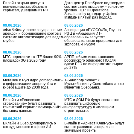
Билайн открыл доступ к
Дата-центр DataSpace подтвердил
популярным зарубежным
соответствие высшему – золотому
сервисам, ушедшим из РФ
уровню TiER III Operational
Sustainability стандарту Uptime
Institute в пятый раз подряд
09.06.2026
08.06.2026
«Фитбейс» упростила управление
Ассоциация «РУССОФТ», Группа
арендой и бронирование кортов в
РЭЦ и «Академия ИТ-
системе автоматизации для падел-
образования» запустят
клубов
образовательные программы для
экспорта ИТ-услуг
08.06.2026
08.06.2026
МТС переключит в LTE более 90%
АРПП: объем использования
площадок 3G в 2026 году
российского офисного ПО для
сдачи ЕГЭ по информатике вырос
до 27%
08.06.2026
08.06.2026
МегаФон и РусГидро договорились
Т-Банк подключает к
о цифровизации энергоучёта и
Мультибанкингу Совкомбанк и всех
киберзащите до 2030 года
клиентов Сбербанка
08.06.2026
08.06.2026
Билайн и «Ренессанс
МТС и ДОМ.РФ будут совместно
страхование» будут развивать
развивать цифровую
клиентский сервис с помощью ИИ и
инфраструктуру в жилищном
больших данных
строительстве
08.06.2026
08.06.2026
Билайн и Сбер договорились о
Билайн и «Арнест ЮниРусь» будут
сотрудничестве в сфере ИИ
вместе развивать социально
значимые проекты