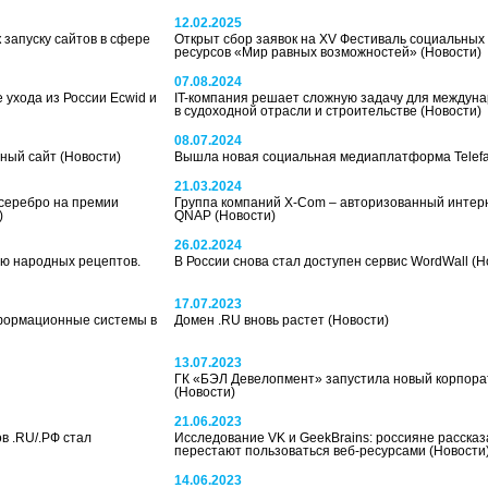
12.02.2025
 запуску сайтов в сфере
Открыт сбор заявок на XV Фестиваль социальных
ресурсов «Мир равных возможностей»
(Новости)
07.08.2024
 ухода из России Ecwid и
IT-компания решает сложную задачу для междуна
в судоходной отрасли и строительстве
(Новости)
08.07.2024
нный сайт
(Новости)
Вышла новая социальная медиаплатформа Telef
21.03.2024
 серебро на премии
Группа компаний X-Com – авторизованный интер
)
QNAP
(Новости)
26.02.2024
ию народных рецептов.
В России снова стал доступен сервис WordWall
(Н
17.07.2023
ормационные системы в
Домен .RU вновь растет
(Новости)
13.07.2023
ГК «БЭЛ Девелопмент» запустила новый корпора
(Новости)
21.06.2023
в .RU/.РФ стал
Исследование VK и GeekBrains: россияне рассказ
перестают пользоваться веб-ресурсами
(Новости
14.06.2023