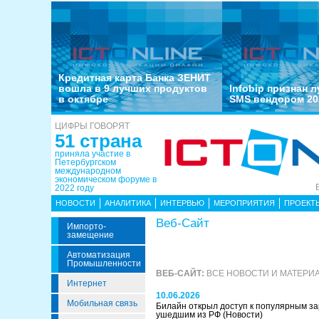
Кредитная карта Банка ЗЕНИТ
вошла в 9 лучших продуктов
Infobip признан 
в октябре
SMS вендором 20
ЦИФРЫ ГОВОРЯТ
51 страна
приняла участие в
Петербургском
международном
экономическом форуме в
2022 году
НОВОСТИ
АНАЛИТИКА
ИНТЕРВЬЮ
МЕРОПРИЯТИЯ
ПРОЕКТ
Веб-Сайт
Импорто­
Замещение
Автоматизация
Промышленности
ВЕБ-САЙТ:
ВСЕ НОВОСТИ И МАТЕРИ
Интернет
10.06.2026
Мобильная связь
Билайн открыл доступ к популярным з
ушедшим из РФ
(Новости)