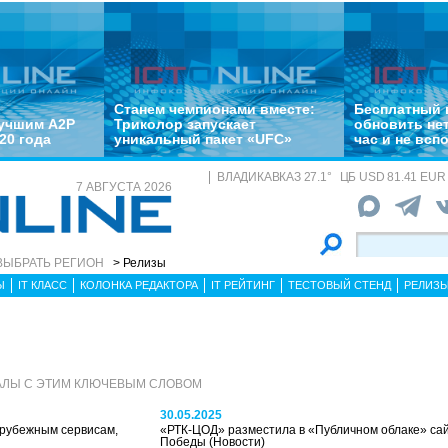
Станем чемпионами вместе:
Бесплатный 
лучшим A2P
Триколор запускает
обновить не
20 года
уникальный пакет «UFC»
час и не всп
ВЛАДИКАВКАЗ
27.1
°
ЦБ
USD 81.41 EUR 
7 АВГУСТА 2026
ВЫБРАТЬ РЕГИОН
> Релизы
Ы
IT КЛАСС
КОЛОНКА РЕДАКТОРА
IT РЕЙТИНГ
ТЕСТОВЫЙ СТЕНД
РЕЛИЗ
АЛЫ С ЭТИМ КЛЮЧЕВЫМ СЛОВОМ
30.05.2025
арубежным сервисам,
«РТК-ЦОД» разместила в «Публичном облаке» сай
Победы
(Новости)