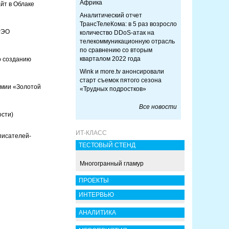
Африка
йт в Облаке
Аналитический отчет
ТрансТелеКома: в 5 раз возросло
РЭО
количество DDoS-атак на
телекоммуникационную отрасль
по сравнению со вторым
кварталом 2022 года
о созданию
Wink и more.tv анонсировали
старт съемок пятого сезона
мии «Золотой
«Трудных подростков»
Все новости
ости)
ИТ-КЛАСС
писателей-
ТЕСТОВЫЙ СТЕНД
Многогранный гламур
ПРОЕКТЫ
ИНТЕРВЬЮ
АНАЛИТИКА