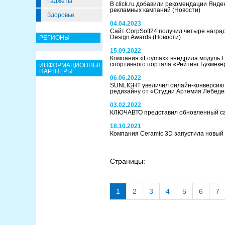
Гаджеты
В click.ru добавили рекомендации Янде
рекламных кампаний
(Новости)
Здоровье
04.04.2023
Сайт CorpSoft24 получил четыре награ
Design Awards
(Новости)
РЕГИОНЫ
15.09.2022
Компания «Loymax» внедрила модуль L
спортивного портала «Рейтинг Букмек
ИНФОРМАЦИОННЫЕ
ПАРТНЕРЫ
06.06.2022
SUNLIGHT увеличил онлайн-конверсию 
редизайну от «Студии Артемия Лебед
03.02.2022
КЛЮЧАВТО представил обновленный с
18.10.2021
Компания Ceramic 3D запустила новый
Страницы:
1
2
3
4
5
6
7