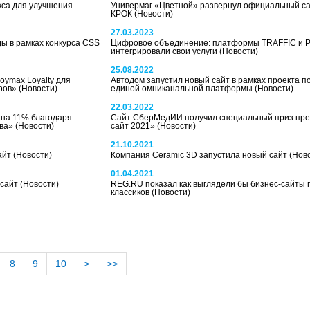
кса для улучшения
Универмаг «Цветной» развернул официальный са
КРОК
(Новости)
27.03.2023
ды в рамках конкурса CSS
Цифровое объединение: платформы TRAFFIC и 
интегрировали свои услуги
(Новости)
25.08.2022
oymax Loyalty для
Автодом запустил новый сайт в рамках проекта п
еров»
(Новости)
единой омниканальной платформы
(Новости)
22.03.2022
на 11% благодаря
Сайт СберМедИИ получил специальный приз пре
ева»
(Новости)
сайт 2021»
(Новости)
21.10.2021
айт
(Новости)
Компания Ceramic 3D запустила новый сайт
(Нов
01.04.2021
 сайт
(Новости)
REG.RU показал как выглядели бы бизнес-сайты 
классиков
(Новости)
8
9
10
>
>>