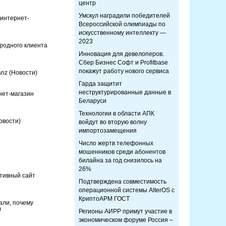
центр
Умскул наградили победителей
 интернет-
Всероссийской олимпиады по
искусственному интеллекту —
2023
родного клиента
Инновация для девелоперов.
Сбер Бизнес Софт и Profitbase
покажут работу нового сервиса
anz
(Новости)
Гарда защитит
неструктурированные данные в
нет-магазин
Беларуси
Технологии в области АПК
овости)
войдут во вторую волну
импортозамещения
Число жертв телефонных
мошенников среди абонентов
билайна за год снизилось на
26%
тивный сайт
Подтверждена совместимость
операционной системы AlterOS с
КриптоАРМ ГОСТ
али, почему
)
Регионы АИРР примут участие в
экономическом форуме Россия –