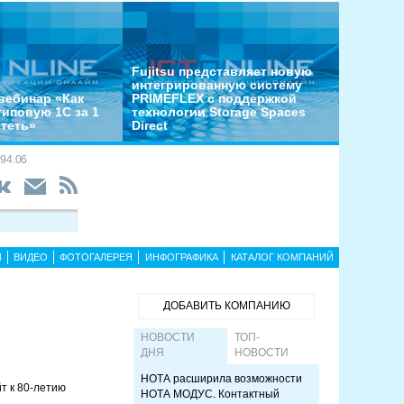
Fujitsu представляет новую
интегрированную систему
вебинар «Как
PRIMEFLEX с поддержкой
типовую 1С за 1
технологии Storage Spaces
отеть»
Direct
94.06
Ы
ВИДЕО
ФОТОГАЛЕРЕЯ
ИНФОГРАФИКА
КАТАЛОГ КОМПАНИЙ
ДОБАВИТЬ КОМПАНИЮ
НОВОСТИ
ТОП-
ДНЯ
НОВОСТИ
НОТА расширила возможности
т к 80-летию
НОТА МОДУС. Контактный