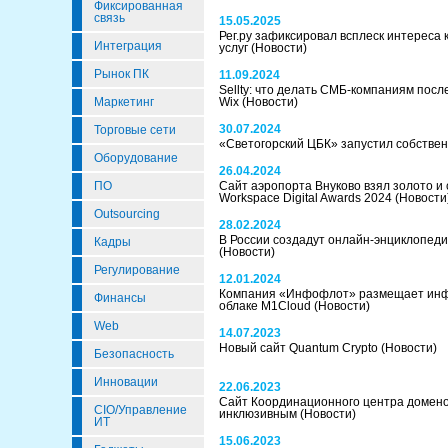
Фиксированная
связь
15.05.2025
Рег.ру зафиксировал всплеск интереса к
Интеграция
услуг
(Новости)
Рынок ПК
11.09.2024
Sellty: что делать СМБ-компаниям после
Маркетинг
Wix
(Новости)
30.07.2024
Торговые сети
«Светогорский ЦБК» запустил собстве
Оборудование
26.04.2024
ПО
Сайт аэропорта Внуково взял золото и
Workspace Digital Awards 2024
(Новости
Outsourcing
28.02.2024
В России создадут онлайн-энциклопед
Кадры
(Новости)
Регулирование
12.01.2024
Компания «Инфофлот» размещает инф
Финансы
облаке M1Cloud
(Новости)
Web
14.07.2023
Новый сайт Quantum Crypto
(Новости)
Безопасность
Инновации
22.06.2023
Сайт Координационного центра домено
CIO/Управление
инклюзивным
(Новости)
ИТ
15.06.2023