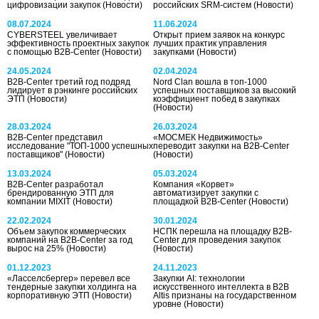
цифровизации закупок
(Новости)
российских SRM-систем
(Новости)
08.07.2024
11.06.2024
CYBERSTEEL увеличивает
Открыт прием заявок на конкурс
эффективность проектных закупок
лучших практик управления
с помощью B2B-Center
(Новости)
закупками
(Новости)
24.05.2024
02.04.2024
B2B-Center третий год подряд
Nord Clan вошла в топ-1000
лидирует в рэнкинге российских
успешных поставщиков за высокий
ЭТП
(Новости)
коэффициент побед в закупках
(Новости)
28.03.2024
26.03.2024
B2B-Center представил
«МОСМЕК Недвижимость»
исследование "ТОП-1000 успешных
переводит закупки на B2B-Center
поставщиков"
(Новости)
(Новости)
13.03.2024
05.03.2024
B2B-Center разработал
Компания «Корвет»
брендированную ЭТП для
автоматизирует закупки с
компании MIXIT
(Новости)
площадкой B2B-Center
(Новости)
22.02.2024
30.01.2024
Объем закупок коммерческих
НСПК перешла на площадку B2B-
компаний на B2B-Center за год
Center для проведения закупок
вырос на 25%
(Новости)
(Новости)
01.12.2023
24.11.2023
«Ласселсбергер» перевел все
Закупки AI: технологии
тендерные закупки холдинга на
искусственного интеллекта в B2B
корпоративную ЭТП
(Новости)
Altis признаны на государственном
уровне
(Новости)