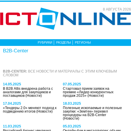
8 АВГУСТА 2026
РУБРИКИ
РАЗДЕЛЫ
РЕГИОНЫ
B2B-Center
B2B-CENTER:
ВСЕ НОВОСТИ И МАТЕРИАЛЫ С ЭТИМ КЛЮЧЕВЫМ
СЛОВОМ
14.05.2025
07.05.2025
В B2B Altis внедрена работа с
Стартовал прием заявок на
аналогами для закупщиков и
премию «Лидер конкурентных
поставщиков
(Новости)
продаж 2025»
(Новости)
17.04.2025
18.03.2025
«Тендеры 2.0» меняют подход к
Полезные ископаемые и полезные
подведению итогов
(Новости)
закупки: «Земтек» перевел
процедуры на B2B-Center
(Новости)
11.03.2025
05.03.2025
Российский бизнес увеличил
Онлайн-бум в металлургии: объем