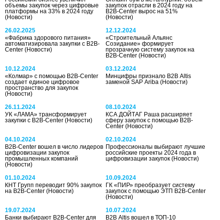
объемы закупок через цифровые
закупок отрасли в 2024 году на
платформы на 33% в 2024 году
B2B-Center вырос на 51%
(Новости)
(Новости)
26.02.2025
12.12.2024
«Фабрика здорового питания»
«Строительный Альянс
автоматизировала закупки с B2B-
Созидание» формирует
Center
(Новости)
прозрачную систему закупок на
B2B-Center
(Новости)
10.12.2024
03.12.2024
«Колмар» с помощью B2B-Center
Минцифры признало B2B Altis
создает единое цифровое
заменой SAP Ariba
(Новости)
пространство для закупок
(Новости)
26.11.2024
08.10.2024
УК «ЛАМА» трансформирует
КСА ДОЙТАГ Раша расширяет
закупки с B2B-Center
(Новости)
сферу закупок с помощью B2B-
Center
(Новости)
04.10.2024
02.10.2024
B2B-Center вошел в число лидеров
Профессионалы выбирают лучшие
цифровизации закупок
российские проекты 2024 года в
промышленных компаний
цифровизации закупок
(Новости)
(Новости)
01.10.2024
10.09.2024
КНТ Групп переводит 90% закупок
ГК «ПИР» преобразует систему
на B2B-Center
(Новости)
закупок с помощью ЭТП B2B-Center
(Новости)
19.07.2024
10.07.2024
Банки выбирают B2B-Center для
B2B Altis вошел в ТОП-10